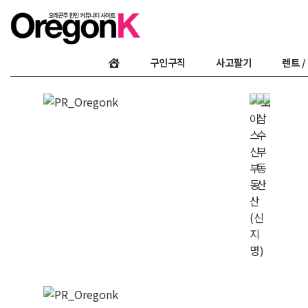
구인구직
사고팔기
렌트 /