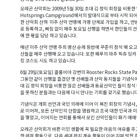
오레곤 산악회는 2009년 5월 30일 초대 김 정익 회장을 비롯한 몇
Hotsprings Campground에서의 발대식으로 부터 시작 되
한 산악회 산하 미주 산악 연맹에 가맹 단체로 가입을 하고, 연방 정부
로 등록하고, 빠짐 없이 매주 토요일 산행을 하면서 한인들의 건
에 한 몫을 담당 하고 있습니다.
매년 미주 산악 연맹 주최 명산 순례 등반에 꾸준히 참석 해 오
산들을 매주 산행해 오고 있습니다. 또한 페루의 마추 픽츄 잉
킹 코스도 시도 하고 있습니다.
6월 29일(토요일) 콜롬비아 강변의 Rooster Rocks State
그동안 같이 산행을 즐겼던 옛 선배들과 산악 동지들을 기념식에
대 김 정익 회장을 비롯한 많은 선배들과 동료산악인 들이 참석
을 못하신 분들과는 다음에 다시 만나는 기회를 갖기로 했습니다
기념식은 개회 선언과 국민 의례에 이어 이 복진 회장의 기념사,
로 이어져, 모든 산악인의 단합을 염원하고 조국 대한 민국과 
을 맺었고, 이어지는 연회를 통해서 모인 산악인들이 화기 애
오레곤 산악회가 바쁜 이민 생활에 꼭 필요한 마음의 여유를 주
한 레져 활동으로, 다음 세대 까지 계속 활동이 이어 지며 발전 