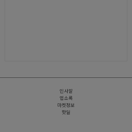
인사말
업소록
마켓정보
핫딜