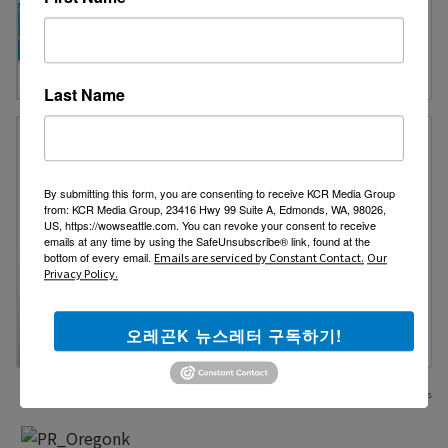
Last Name
By submitting this form, you are consenting to receive KCR Media Group
from: KCR Media Group, 23416 Hwy 99 Suite A, Edmonds, WA, 98026,
US, https://wowseattle.com. You can revoke your consent to receive
emails at any time by using the SafeUnsubscribe® link, found at the
bottom of every email.
Emails are serviced by Constant Contact.
Our
Privacy Policy.
오레곤K 뉴스레터 구독하기!
Affiliate Links