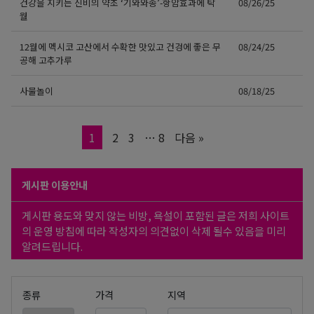
건강을 지키는 신비의 약초 ‘기와와송’-항암효과에 탁
08/26/25
월
12월에 멕시코 고산에서 수확한 맛있고 건겅에 좋은 무
08/24/25
공해 고추가루
사물놀이
08/18/25
Page
Page
Page
Page
1
2
3
…
8
다음 »
게시판 이용안내
게시판 용도와 맞지 않는 비방, 욕설이 포함된 글은 저희 사이트
의 운영 방침에 따라 작성자의 의견없이 삭제 될수 있음을 미리
알려드립니다.
종류
가격
지역