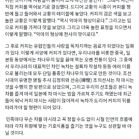
직접 커피를 먹어보기로 결심했다. 드디어 교황의 시종이 커피를 쟁
반에 들고 들어와서 교황의 테이블에 놓았다. 커피의 검은 색을 보고
놀란 교황은 이렇게 말했다. “역시 악마의 형상이로다.” 그리고는 입
으로 커피를 가져다 맛을 보았다. 그리고 더욱 놀란 표정을 지으면서
이렇게 말했다. “악마의 형상에 천사의 맛이로다.”
그 후로 커피는 유럽인들의 사랑을 독차지하는 음료가 되었다는 일화
가 있다. 이렇게 서양에 커피가 있다면, 우리나라를 비롯한 중국, 일
본등 동양에서는 차나무의 잎을 끓여 먹는 오랜 전통이 있다. 그 중에
서 우리나라의 대표적인 차인 녹차는 설록차 작설차 등등 여러 이름
으로 불리는데 모두 단일 품종인 차나무의 잎으로 만든 것이다. 조선
시대의 유명한 명필 추사 김정희와 선승(禪僧) 초의선사는 차 마시는
것을 수행의 한 방편으로 삼았으며, 그리고 우리의 선조들은 본디 녹
차를 즐겨 마셔 일본에 차 마시는 법을 가르쳐 주기도 하였는데 최근
들어 워낙 커피 마시는 사람이 많아져서 녹차가 도리어 커피의 뒤를
따라가야 할 형편이 되어 있다.
민족마다 무슨 차를 마시라고 꼭 정할 수도 없이 시절 인연의 흐름에
따라 각자 취향에 맞는 기호식품을 즐기는 것을 누구도 상관할 바 아
닐 것이다.