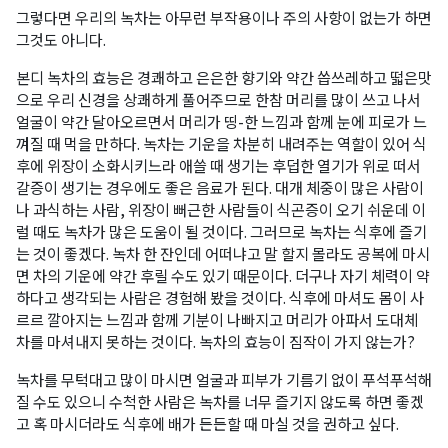
그렇다면 우리의 녹차는 아무런 부작용이나 주의 사항이 없는가 하면
그것도 아니다.
본디 녹차의 효능은 경쾌하고 은은한 향기와 약간 씁쓰레하고 떫은맛
으로 우리 신경을 상쾌하게 풀어주므로 한참 머리를 많이 쓰고 나서
얼굴이 약간 달아오르면서 머리가 띵-한 느낌과 함께 눈에 피로가 느
껴질 때 먹을 만하다. 녹차는 기운을 차분히 내려주는 역할이 있어 식
후에 위장이 소화시키느라 애쓸 때 생기는 후덥한 열기가 위로 떠서
갈증이 생기는 경우에도 좋은 음료가 된다. 대개 체중이 많은 사람이
나 과식하는 사람, 위장이 뻐근한 사람들이 식곤증이 오기 쉬운데 이
럴 때도 녹차가 많은 도움이 될 것이다. 그러므로 녹차는 식후에 즐기
는 것이 좋겠다. 녹차 한 잔인데 어떠냐고 말 할지 몰라도 공복에 마시
면 차의 기운에 약간 후릴 수도 있기 때문이다. 더구나 자기 체력이 약
하다고 생각되는 사람은 경험해 봤을 것이다. 식후에 마셔도 몸이 사
르르 깔아지는 느낌과 함께 기분이 나빠지고 머리가 아파서 도대체
차를 마셔내지 못하는 것이다. 녹차의 효능이 짐작이 가지 않는가?
녹차를 무턱대고 많이 마시면 얼굴과 피부가 기름기 없이 푸석푸석해
질 수도 있으니 수척한 사람은 녹차를 너무 즐기지 않도록 하면 좋겠
고 혹 마시더라도 식후에 배가 든든할 때 마실 것을 권하고 싶다.