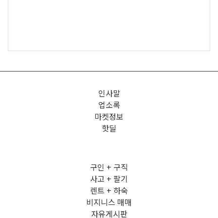
인사말
업소록
마켓정보
핫딜
구인 + 구직
사고 + 팔기
렌트 + 하숙
비지니스 매매
자유게시판