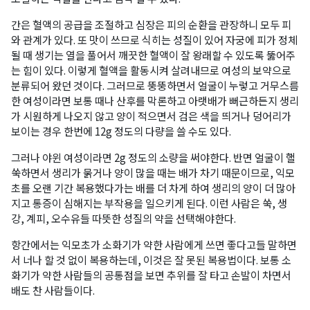
간은 혈액의 공급을 조절하고 심장은 피의 순환을 관장하니 모두 피
와 관계가 있다. 또 맛이 쓰므로 식히는 성질이 있어 자궁에 피가 정체
될 때 생기는 열을 풀어서 깨끗한 혈액이 잘 왕래할 수 있도록 뚫어주
는 힘이 있다. 이렇게 혈액을 활동시켜 살려내므로 여성의 보약으로
분류되어 왔던 것이다. 그러므로 뚱뚱하면서 얼굴이 누렇고 거무스름
한 여성이라면 보통 때나 산후를 막론하고 아랫배가 뻐근하든지 생리
가 시원하게 나오지 않고 양이 적으면서 검은 색을 띄거나 덩어리가
보이는 경우 한번에 12g 정도의 다량을 쓸 수도 있다.
그러나 야윈 여성이라면 2g 정도의 소량을 써야한다. 반면 얼굴이 핼
쑥하면서 생리가 묽거나 양이 많을 때는 배가 차기 때문이므로, 익모
초를 오랜 기간 복용했다가는 배를 더 차게 하여 생리의 양이 더 많아
지고 통증이 심해지는 부작용을 일으키게 된다. 이런 사람은 쑥, 생
강, 계피, 오수유들 따뜻한 성질의 약을 선택해야한다.
항간에서는 익모초가 소화기가 약한 사람에게 쓰면 좋다고들 말하면
서 너나 할 것 없이 복용하는데, 이것은 잘 못된 복용법이다. 보통 소
화기가 약한 사람들의 공통점을 보면 추위를 잘 타고 손발이 차면서
배도 찬 사람들이다.