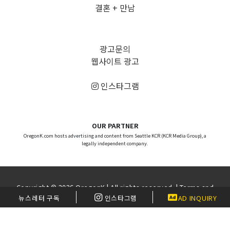
결혼 + 만남
광고문의
웹사이트 광고
인스타그램
OUR PARTNER
OregonK.com hosts advertising and content from Seattle KCR (KCR Media Group), a
legally independent company.
Copyright © 2026 OregonK | All rights reserved. |
Terms and
Condition
|
Disclaimer
| Website by
WMS
뉴스레터 구독
인스타그램
AD INQUIRY