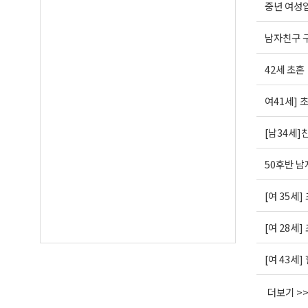
중년 여성
남자친구 
42세 초혼
여41세] 
[남34세]
50후반 남
[여 35세]
[여 28세]
[여 43세
더보기 >