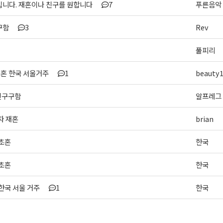
입니다. 재혼이나 친구를 원합니다
7
푸른음악
구함
3
Rev
풀피리
초혼 한국 서울거주
1
beauty
친구구함
알프레그
자 재혼
brian
 초혼
한국
 초혼
한국
] 한국 서울 거주
1
한국
>