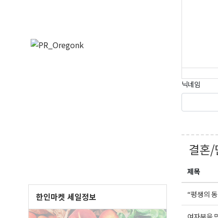
닉네임
결혼/
제목
“평생의 
한인마켓 세일정보
여자분을 