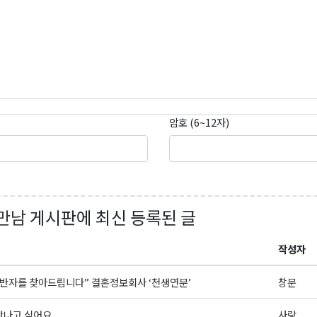
암호 (6~12자)
만남
게시판에 최신 등록된 글
작성자
동반자를 찾아드립니다” 결혼정보회사 ‘천생연분’
창문
만나고 싶어요
사랑