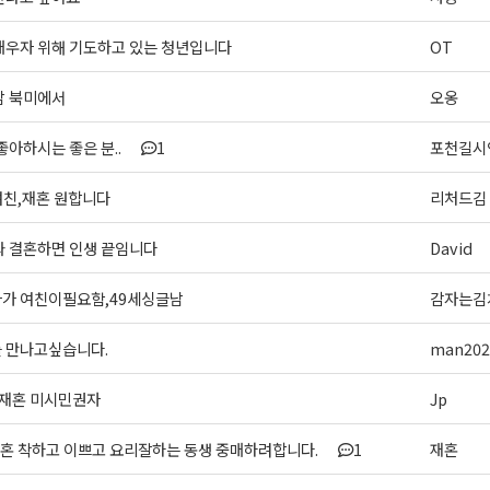
배우자 위해 기도하고 있는 청년입니다
OT
남 북미에서
오옹
좋아하시는 좋은 분..
1
포천길시
여친,재혼 원합니다
리처드김
와 결혼하면 인생 끝임니다
David
가 여친이필요함,49세싱글남
감자는김
 만나고싶습니다.
man202
 재혼 미시민권자
Jp
재혼 착하고 이쁘고 요리잘하는 동생 중매하려합니다.
1
재혼