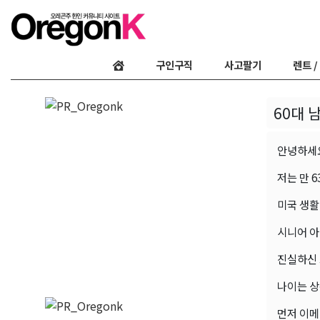
구인구직
사고팔기
렌트 /
60대 
안녕하세
저는 만 
미국 생활
시니어 아
진실하신 
나이는 상
먼저 이메