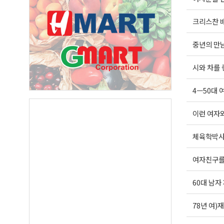
크리스찬 
중년의 만
시와 차를 
4ㅡ50대 
이런 여자
체육학박사
여자친구를
60대 남자
78년 여)