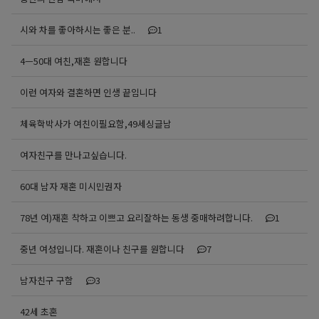
시와 차를 좋아하시는 좋은 분..
1
4ㅡ50대 여친,재혼 원합니다
이런 여자와 결혼하면 인생 끝임니다
체육학박사가 여친이필요함,49세싱글남
여자친구를 만나고싶습니다.
60대 남자 재혼 미시민권자
78년 여)재혼 착하고 이쁘고 요리잘하는 동생 중매하려합니다.
1
중년 여성입니다. 재혼이나 친구를 원합니다
7
남자친구 구함
3
42세 초혼