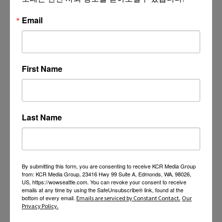
Email
First Name
Last Name
By submitting this form, you are consenting to receive KCR Media Group
from: KCR Media Group, 23416 Hwy 99 Suite A, Edmonds, WA, 98026,
US, https://wowseattle.com. You can revoke your consent to receive
emails at any time by using the SafeUnsubscribe® link, found at the
bottom of every email.
Emails are serviced by Constant Contact.
Our
Privacy Policy.