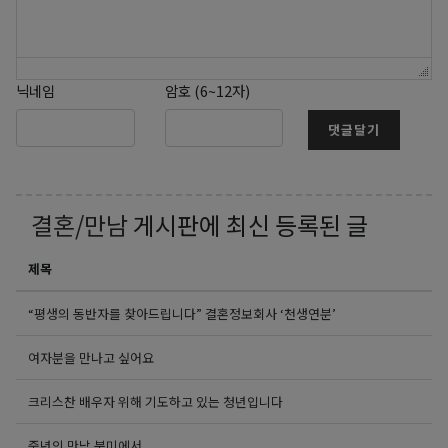
닉네임
암호 (6~12자)
댓글달기
결혼/만남
게시판에 최신 등록된 글
제목
“평생의 동반자를 찾아드립니다” 결혼정보회사 ‘천생연분’
여자분을 만나고 싶어요
크리스찬 배우자 위해 기도하고 있는 청년입니다
중년의 만남 북미에서