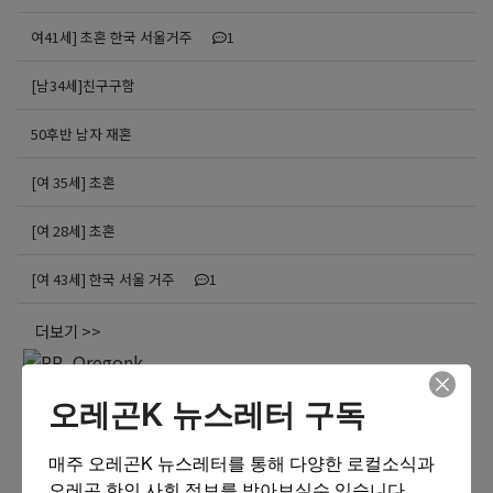
여41세] 초혼 한국 서울거주
1
[남34세]친구구함
50후반 남자 재혼
[여 35세] 초혼
[여 28세] 초혼
[여 43세] 한국 서울 거주
1
더보기 >>
오레곤K 뉴스레터 구독
매주 오레곤K 뉴스레터를 통해 다양한 로컬소식과 
오레곤 한인 사회 정보를 받아보실수 있습니다.