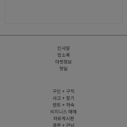
인사말
업소록
마켓정보
핫딜
구인 + 구직
사고 + 팔기
렌트 + 하숙
비지니스 매매
자유게시판
결혼 + 만남