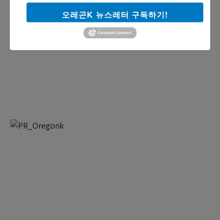
오레곤K 뉴스레터 구독하기!