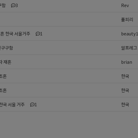
구함
3
Rev
풀피리
초혼 한국 서울거주
1
beauty
친구구함
알프레그
자 재혼
brian
 초혼
한국
 초혼
한국
] 한국 서울 거주
1
한국
>