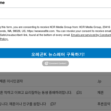
배우자 위해 기도하고 있는 청년입니다
OT
ame
남 북미에서
오옹
좋아하시는 좋은 분..
1
포천길시
g this form, you are consenting to receive KCR Media Group from: KCR Media Group, 23416
onds, WA, 98026, US, https://wowseattle.com. You can revoke your consent to receive email
여친,재혼 원합니다
리처드김
 SafeUnsubscribe® link, found at the bottom of every email.
Emails are serviced by Constan
Policy.
와 결혼하면 인생 끝임니다
David
오레곤K 뉴스레터 구독하기!
가 여친이필요함,49세싱글남
감자는김
 만나고싶습니다.
man202
 재혼 미시민권자
Jp
재혼 착하고 이쁘고 요리잘하는 동생 중매하려합니다.
1
재혼
입니다. 재혼이나 친구를 원합니다
7
푸른음악