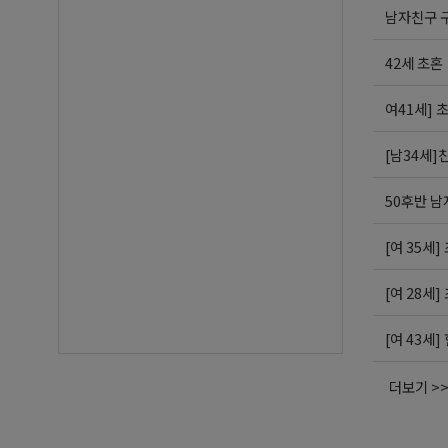
남자친구 
42세 초혼
여41세] 
[남34세]
50후반 남
[여 35세]
[여 28세]
[여 43세
더보기 >