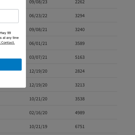
09/08/23
2262
06/23/22
3294
인
09/08/21
3240
 Hwy 99
s at any time
06/01/21
3589
t Contact.
03/07/21
5163
치
12/19/20
2824
0
12/19/20
3213
10/21/20
3538
02/16/20
4989
10/21/19
6751