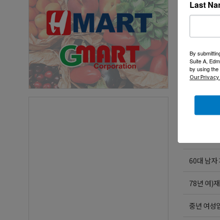
크리스찬 
Last N
중년의 만
시와 차를 
By submittin
Suite A, Edm
4ㅡ50대 
by using the
Our Privacy 
이런 여자
체육학박사
여자친구를
60대 남자
78년 여)
중년 여성