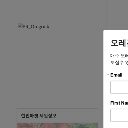
닉네임
오레
매주 오
보실수 
Email
결혼/
제목
First N
“평생의 
한인마켓 세일정보
여자분을 