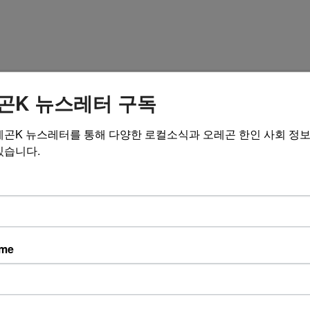
암호 (6~12자)
곤K 뉴스레터 구독
레곤K 뉴스레터를 통해 다양한 로컬소식과 오레곤 한인 사회 정
있습니다.
만남
게시판에 최신 등록된 글
작성자
ame
동반자를 찾아드립니다” 결혼정보회사 ‘천생연분’
창문
만나고 싶어요
사랑