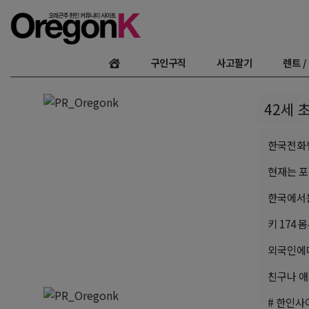
구인구직
사고팔기
렌트 /
42세 
한국전화번호
현재는 
한국에서는
키 174
외국인에
친구나 애
# 한인