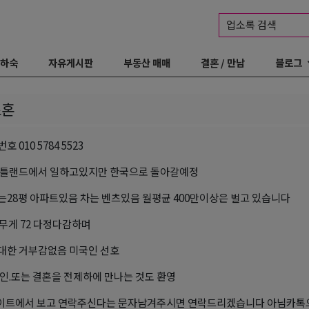
업소록 검색
 하숙
자유게시판
부동산 매매
결혼 / 만남
블로그
초혼
 010 5784 5523
포틀랜드에서 일하고있지만 한국으로 돌아갈예정
28평 아파트있음 차는 벤츠있음 월평균 400만이상은 벌고 있습니다
 몸무게 72 다정다감하며
대한 거부감없음 미국인 선호
인.또는 결혼을 전제하에 만나는 것도 환영
사이트에서 보고 연락주신다는 문자남겨주시면 연락드리겠습니다 아님카톡