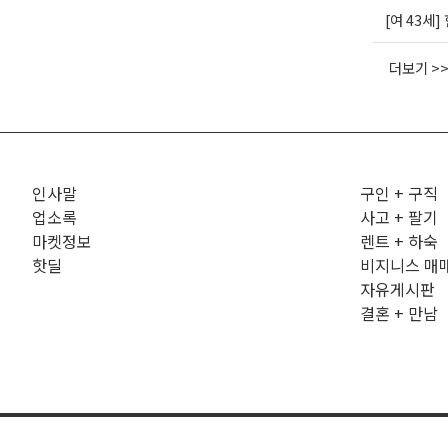
[여 43세
더보기 >
인사말
구인 + 구직
업소록
사고 + 팔기
마켓정보
렌트 + 하숙
핫딜
비지니스 매
자유게시판
결혼 + 만남