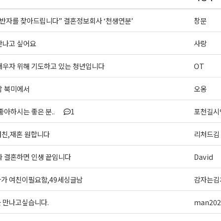
ame
동반자를 찾아드립니다” 결혼정보회사 ‘천생연분’
창문
만나고 싶어요
사랑
g this form, you are consenting to receive KCR Media Group from: KCR Media Group, 23416
배우자 위해 기도하고 있는 청년입니다
OT
onds, WA, 98026, US, https://wowseattle.com. You can revoke your consent to receive email
 SafeUnsubscribe® link, found at the bottom of every email.
Emails are serviced by Constan
Policy.
남 북미에서
오옹
좋아하시는 좋은 분..
1
포천길시
오레곤K 뉴스레터 구독하기!
여친,재혼 원합니다
리처드김
와 결혼하면 인생 끝임니다
David
가 여친이필요함,49세싱글남
감자는김
 만나고싶습니다.
man202