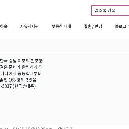
업소록 검색
 하숙
자유게시판
부동산 매매
결혼 / 만남
블로그
] 한국 강남 미모의 현모양
결혼 준비가 완벽하게 되
캐나다에서 중등학교부터
졸업 168 경제력있음
75-5337 (한국휴대폰)
akcr
01/25/19 @12:00 am
4717