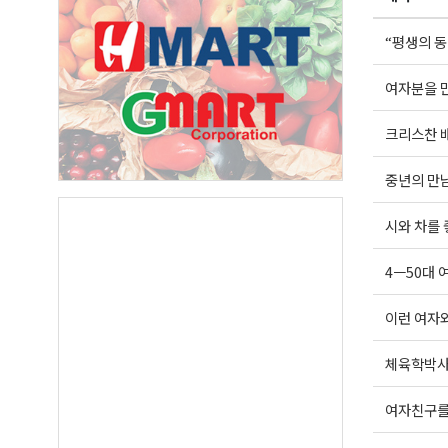
Last N
“평생의 
여자분을 
By submittin
크리스찬 
Suite A, Edm
by using the
Our Privacy 
중년의 만
시와 차를 
4ㅡ50대 
이런 여자
체육학박사
여자친구를