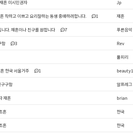
 재혼 미시민권자
Jp
재혼 착하고 이쁘고 요리잘하는 동생 중매하려합니다.
1
재혼
입니다. 재혼이나 친구를 원합니다
7
푸른음악
구함
3
Rev
풀피리
초혼 한국 서울거주
1
beauty
친구구함
알프레그
자 재혼
brian
 초혼
한국
 초혼
한국