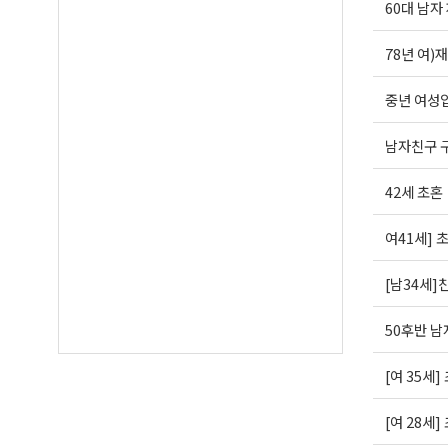
60대 남자
78년 여)
중년 여성
남자친구 
42세 초혼
여41세] 
[남34세]
50후반 남
[여 35세]
[여 28세]