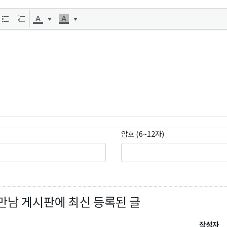
곤K 뉴스레터 구독
레곤K 뉴스레터를 통해 다양한 로컬소식과 오레곤 한인 사회 정
있습니다.
암호 (6~12자)
ame
만남
게시판에 최신 등록된 글
작성자