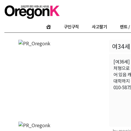
구인구직
사고팔기
렌트 /
여34세
[여36세
처형으로 
어 있음 
대학까지 
010-58
by monic