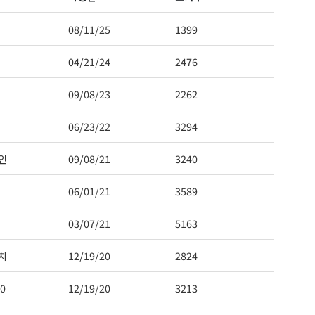
08/11/25
1399
04/21/24
2476
 Hwy 99
09/08/23
2262
s at any time
t Contact.
06/23/22
3294
인
09/08/21
3240
06/01/21
3589
03/07/21
5163
치
12/19/20
2824
0
12/19/20
3213