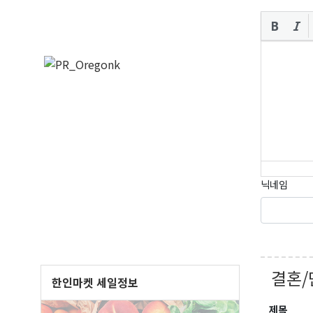
오레
매주 오
보실수 
닉네임
Email
First N
결혼/
한인마켓 세일정보
제목