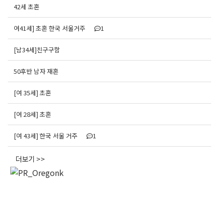
42세 초혼
여41세] 초혼 한국 서울거주
1
[남34세]친구구함
50후반 남자 재혼
[여 35세] 초혼
[여 28세] 초혼
[여 43세] 한국 서울 거주
1
더보기 >>
오레곤K 뉴스레터 구독
매주 오레곤K 뉴스레터를 통해 다양한 로컬소식과 