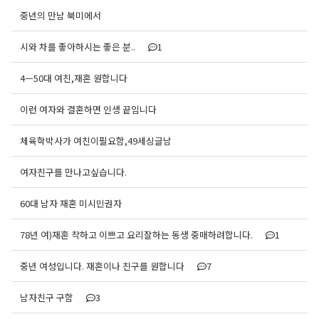
중년의 만남 북미에서
시와 차를 좋아하시는 좋은 분..
1
4ㅡ50대 여친,재혼 원합니다
이런 여자와 결혼하면 인생 끝임니다
체육학박사가 여친이필요함,49세싱글남
여자친구를 만나고싶습니다.
60대 남자 재혼 미시민권자
78년 여)재혼 착하고 이쁘고 요리잘하는 동생 중매하려합니다.
1
중년 여성입니다. 재혼이나 친구를 원합니다
7
남자친구 구함
3