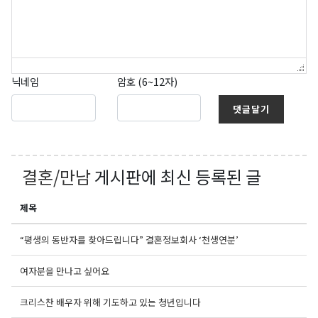
닉네임
암호 (6~12자)
댓글달기
결혼/만남
게시판에 최신 등록된 글
제목
“평생의 동반자를 찾아드립니다” 결혼정보회사 ‘천생연분’
여자분을 만나고 싶어요
크리스찬 배우자 위해 기도하고 있는 청년입니다