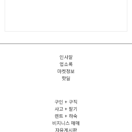
인사말
업소록
마켓정보
핫딜
구인 + 구직
사고 + 팔기
렌트 + 하숙
비지니스 매매
자유게시판