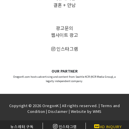
결혼 + 만남
광고문의
웹사이트 광고
인스타그램
OUR PARTNER
OregonK.com hosts advertising and content from Seattle KCR (KCR Media Group), a
legally independent company.
Copyright © 2026 OregonK | All rights reserved. |
Terms and
Condition
|
Disclaimer
| Website by
WMS
뉴스레터 구독
인스타그램
AD INQUIRY