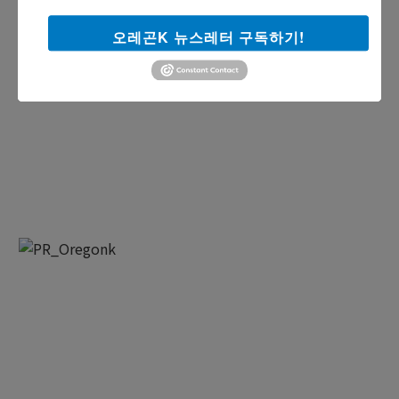
오레곤K 뉴스레터 구독하기!