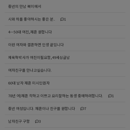
중년의 만남 북미에서
시와 차를 좋아하시는 좋은 분..
1
4ㅡ50대 여친,재혼 원합니다
이런 여자와 결혼하면 인생 끝임니다
체육학박사가 여친이필요함,49세싱글남
여자친구를 만나고싶습니다.
60대 남자 재혼 미시민권자
78년 여)재혼 착하고 이쁘고 요리잘하는 동생 중매하려합니다.
1
중년 여성입니다. 재혼이나 친구를 원합니다
7
남자친구 구함
3