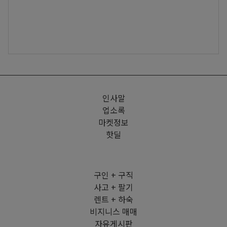
인사말
업소록
마켓정보
핫딜
구인 + 구직
사고 + 팔기
렌트 + 하숙
비지니스 매매
자유게시판