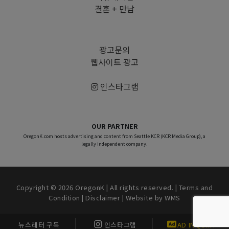
결혼 + 만남
광고문의
웹사이트 광고
인스타그램
OUR PARTNER
OregonK.com hosts advertising and content from Seattle KCR (KCR Media Group), a
legally independent company.
Copyright © 2026 OregonK | All rights reserved. |
Terms and
Condition
|
Disclaimer
| Website by
WMS
뉴스레터 구독
인스타그램
AD INQUIRY