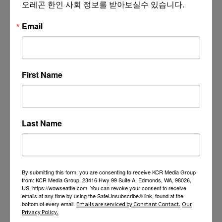
오레곤 한인 사회 정보를 받아보실수 있습니다.
Email
First Name
Last Name
By submitting this form, you are consenting to receive KCR Media Group
from: KCR Media Group, 23416 Hwy 99 Suite A, Edmonds, WA, 98026,
US, https://wowseattle.com. You can revoke your consent to receive
emails at any time by using the SafeUnsubscribe® link, found at the
bottom of every email.
Emails are serviced by Constant Contact.
Our
Privacy Policy.