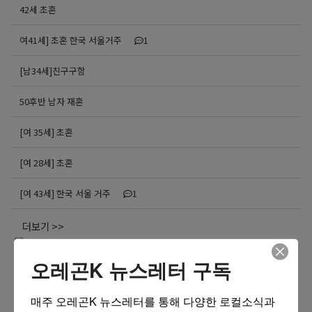
42세 초혼
여41세] 초혼 한국 서울거주
1
[남34세]친구구함
50후반 남자 재혼
[여 35세] 초혼
[여 28세] 초혼
[여 43세] 한국 서울 거주
1
더보기 >>
오레곤K 뉴스레터 구독
매주 오레곤K 뉴스레터를 통해 다양한 로컬소식과 