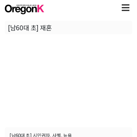
[남60대 초] 재혼
[남60대 초] 시민권자, 사별, 뉴욕