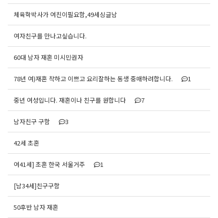
체육학박사가 여친이필요함,49세싱글남
여자친구를 만나고싶습니다.
60대 남자 재혼 미시민권자
78년 여)재혼 착하고 이쁘고 요리잘하는 동생 중매하려합니다.
1
중년 여성입니다. 재혼이나 친구를 원합니다
7
남자친구 구함
3
42세 초혼
여41세] 초혼 한국 서울거주
1
[남34세]친구구함
50후반 남자 재혼