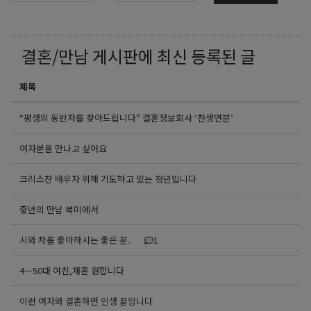
결혼/만남
게시판에 최신 등록된 글
제목
“평생의 동반자를 찾아드립니다” 결혼정보회사 ‘천생연분’
여자분을 만나고 싶어요
크리스찬 배우자 위해 기도하고 있는 청년입니다
중년의 만남 북미에서
시와 차를 좋아하시는 좋은 분..
1
4ㅡ50대 여친,재혼 원합니다
이런 여자와 결혼하면 인생 끝임니다