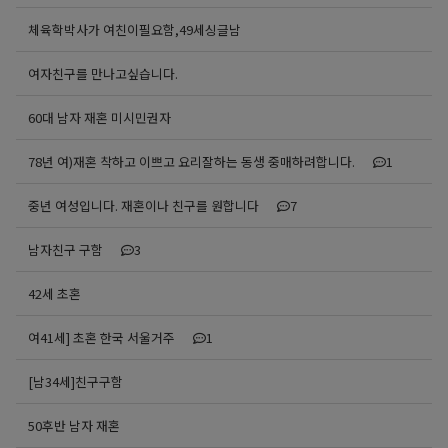
체육학박사가 여친이필요함,49세싱글남
여자친구를 만나고싶습니다.
60대 남자 재혼 미시민권자
78년 여)재혼 착하고 이쁘고 요리잘하는 동생 중매하려합니다.
1
중년 여성입니다. 재혼이나 친구를 원합니다
7
남자친구 구함
3
42세 초혼
여41세] 초혼 한국 서울거주
1
[남34세]친구구함
50후반 남자 재혼