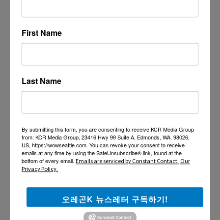
First Name
Last Name
By submitting this form, you are consenting to receive KCR Media Group
from: KCR Media Group, 23416 Hwy 99 Suite A, Edmonds, WA, 98026,
US, https://wowseattle.com. You can revoke your consent to receive
emails at any time by using the SafeUnsubscribe® link, found at the
bottom of every email.
Emails are serviced by Constant Contact.
Our
Privacy Policy.
오레곤K 뉴스레터 구독하기!