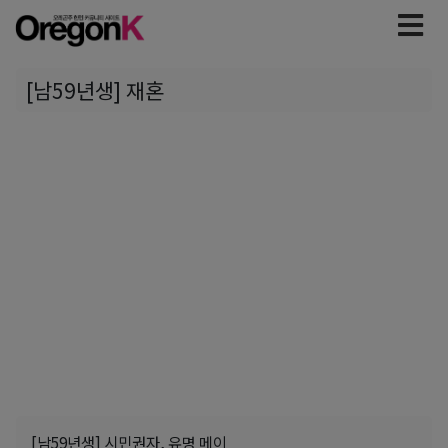
[남59년생] 재혼
[남59년생] 시민권자, 유명 메이