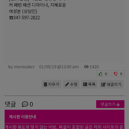
커 패턴 패션 디자이너, 지혜로운
여성분 (상담인)
☎347-597-2822
by monicakcr
01/09/19 @12:00 am
1420
0
0
지우기
수정
목록
새글쓰기
댓글
0
댓글쓰기
게시판 이용안내
게시판 용도와 맞지 않는 비방, 욕설이 포함된 글은 저희 사이트의 운