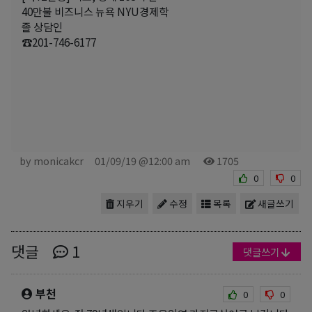
40만불 비즈니스 뉴욕 NYU경제학
졸 상담인
☎201-746-6177
by monicakcr
01/09/19 @12:00 am
1705
0
0
지우기
수정
목록
새글쓰기
댓글
1
댓글쓰기
부천
0
0