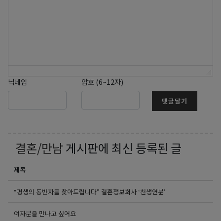
닉네임
암호 (6~12자)
댓글달기
결혼/만남
게시판에 최신 등록된 글
제목
“평생의 동반자를 찾아드립니다” 결혼정보회사 ‘천생연분’
여자분을 만나고 싶어요