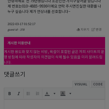
안녕하세요 전 79년생입니다 조은인연 가지구싶어글 남깁니다
제 번호는010~4885~9936이에요 연락 주시면진실한 대환를 나
누구 싶습니다 제가 연상녀를 선호합니다~
2022-03-17 01:52:17
지우기
변경
guest id - 378
게시판 이용안내
게시판 용도와 맞지 않는 비방, 욕설이 포함된 글은 저희 사이트의 운
영 방침에 따라 작성자의 의견없이 삭제 될수 있음을 미리 알려드립
니다.
댓글쓰기
VISUAL
CODE