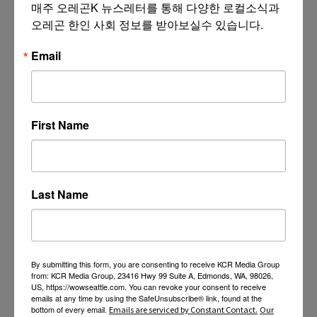
매주 오레곤K 뉴스레터를 통해 다양한 로컬소식과 
오레곤 한인 사회 정보를 받아보실수 있습니다.
Email
First Name
Last Name
By submitting this form, you are consenting to receive KCR Media Group
from: KCR Media Group, 23416 Hwy 99 Suite A, Edmonds, WA, 98026,
US, https://wowseattle.com. You can revoke your consent to receive
emails at any time by using the SafeUnsubscribe® link, found at the
bottom of every email.
Emails are serviced by Constant Contact.
Our