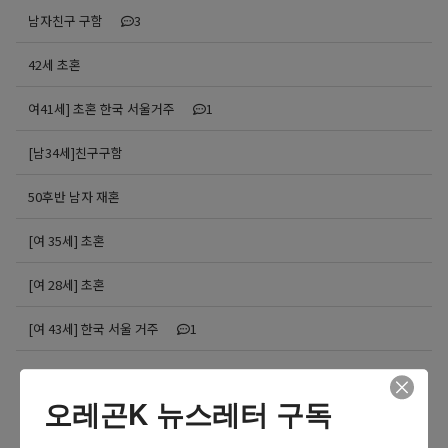
남자친구 구함
3
42세 초혼
여41세] 초혼 한국 서울거주
1
[남34세]친구구함
50후반 남자 재혼
[여 35세] 초혼
[여 28세] 초혼
[여 43세] 한국 서울 거주
1
더보기 >>
오레곤K 뉴스레터 구독