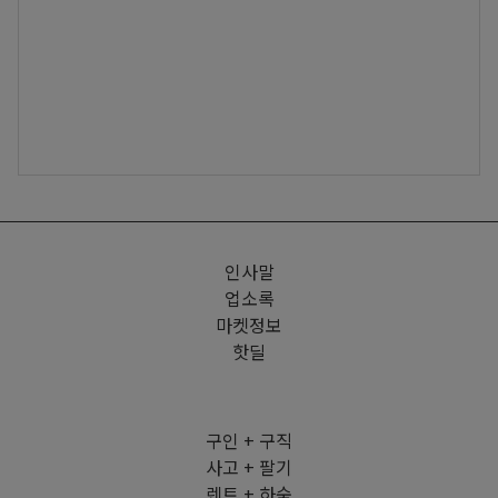
인사말
업소록
마켓정보
핫딜
구인 + 구직
사고 + 팔기
렌트 + 하숙