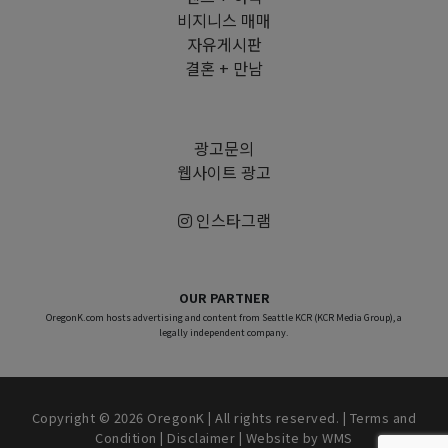
비지니스 매매
자유게시판
결혼 + 만남
광고문의
웹사이트 광고
인스타그램
OUR PARTNER
OregonK.com hosts advertising and content from Seattle KCR (KCR Media Group), a
legally independent company.
Copyright © 2026 OregonK | All rights reserved. |
Terms and
Condition
|
Disclaimer
| Website by
WMS