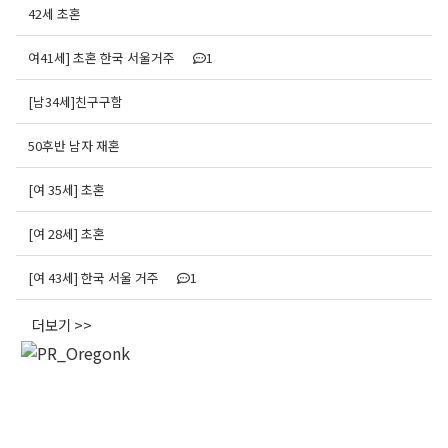
42세 초혼
여41세] 초혼 한국 서울거주
1
[남34세]친구구함
50후반 남자 재혼
[여 35세] 초혼
[여 28세] 초혼
[여 43세] 한국 서울 거주
1
더보기 >>
오레곤K 뉴스레터 구독
매주 오레곤K 뉴스레터를 통해 다양한 로컬소식과 