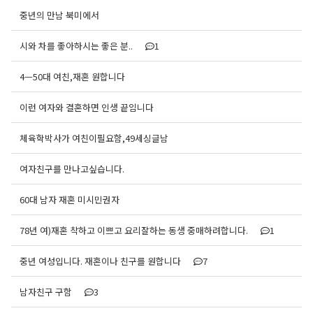
중년의 만남 북미에서
시와 차를 좋아하시는 좋은 분..
1
4ㅡ50대 여친,재혼 원합니다
이런 여자와 결혼하면 인생 끝임니다
체육학박사가 여친이필요함,49세싱글남
여자친구를 만나고싶습니다.
60대 남자 재혼 미시민권자
78년 여)재혼 착하고 이쁘고 요리잘하는 동생 중매하려합니다.
1
중년 여성입니다. 재혼이나 친구를 원합니다
7
남자친구 구함
3