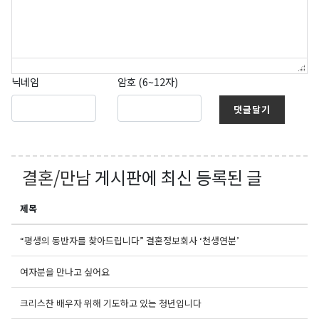
닉네임
암호 (6~12자)
댓글달기
결혼/만남
게시판에 최신 등록된 글
제목
“평생의 동반자를 찾아드립니다” 결혼정보회사 ‘천생연분’
여자분을 만나고 싶어요
크리스찬 배우자 위해 기도하고 있는 청년입니다