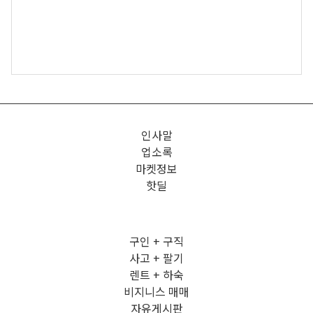
인사말
업소록
마켓정보
핫딜
구인 + 구직
사고 + 팔기
렌트 + 하숙
비지니스 매매
자유게시판