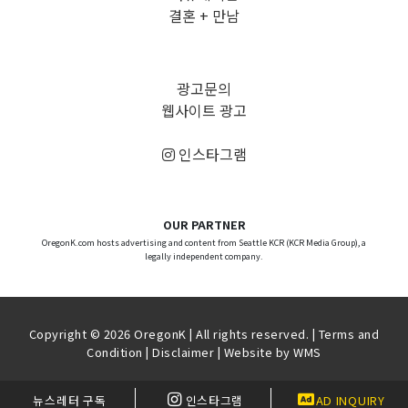
결혼 + 만남
광고문의
웹사이트 광고
인스타그램
OUR PARTNER
OregonK.com hosts advertising and content from Seattle KCR (KCR Media Group), a
legally independent company.
Copyright © 2026 OregonK | All rights reserved. |
Terms and
Condition
|
Disclaimer
| Website by
WMS
뉴스레터 구독
인스타그램
AD INQUIRY