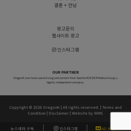
결혼 + 만남
광고문의
웹사이트 광고
인스타그램
OUR PARTNER
OregonK.com hosts advertising and content from Seattle KCR (KCR Media Group), a
legally independent company.
Copyright © 2026 OregonK | All rights reserved. |
Terms and
Condition
|
Disclaimer
| Website by
WMS
뉴스레터 구독
인스타그램
AD INQUIRY