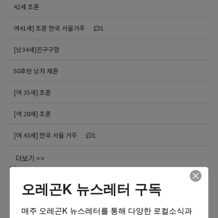
42세 초혼
여41세] 초혼 한국 서울거주
1
[남34세]친구구함
50후반 남자 재혼
[여 35세] 초혼
[여 28세] 초혼
[여 43세] 한국 서울 거주
1
더보기 >>
오레곤K 뉴스레터 구독
매주 오레곤K 뉴스레터를 통해 다양한 로컬소식과 