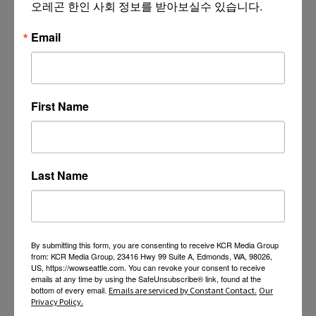
오레곤 한인 사회 정보를 받아보실수 있습니다.
Email
First Name
Last Name
By submitting this form, you are consenting to receive KCR Media Group
from: KCR Media Group, 23416 Hwy 99 Suite A, Edmonds, WA, 98026,
US, https://wowseattle.com. You can revoke your consent to receive
emails at any time by using the SafeUnsubscribe® link, found at the
bottom of every email.
Emails are serviced by Constant Contact.
Our
Privacy Policy.