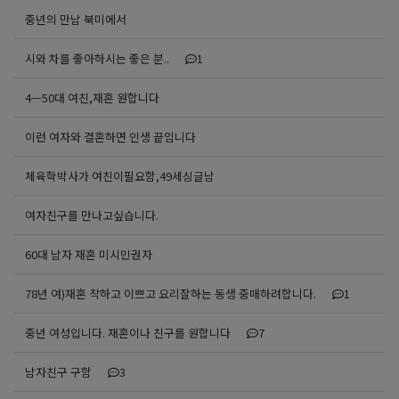
중년의 만남 북미에서
시와 차를 좋아하시는 좋은 분..
1
4ㅡ50대 여친,재혼 원합니다
이런 여자와 결혼하면 인생 끝임니다
체육학박사가 여친이필요함,49세싱글남
여자친구를 만나고싶습니다.
60대 남자 재혼 미시민권자
78년 여)재혼 착하고 이쁘고 요리잘하는 동생 중매하려합니다.
1
중년 여성입니다. 재혼이나 친구를 원합니다
7
남자친구 구함
3