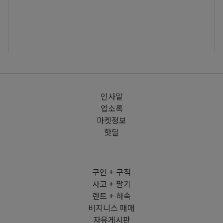
인사말
업소록
마켓정보
핫딜
구인 + 구직
사고 + 팔기
렌트 + 하숙
비지니스 매매
자유게시판