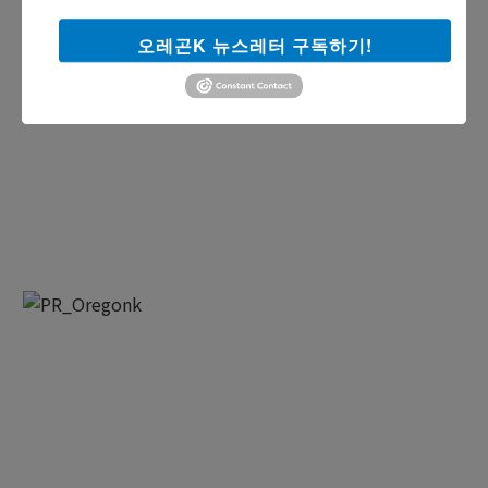
오레곤K 뉴스레터 구독하기!