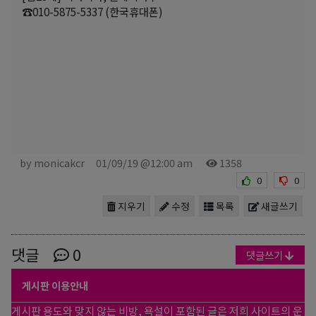
☎010-5875-5337 (한국휴대폰)
by monicakcr
01/09/19 @12:00 am
1358
0
0
지우기
수정
목록
새글쓰기
댓글
0
댓글쓰기
게시판 이용안내
게시판 용도와 맞지 않는 비방, 욕설이 포함된 글은 저희 사이트의 운