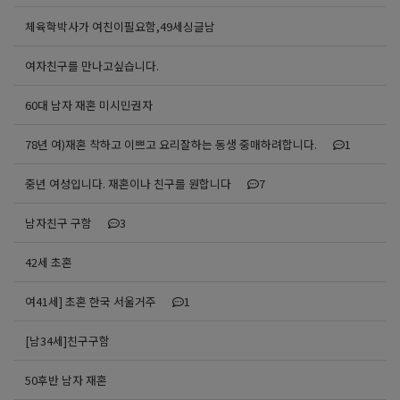
체육학박사가 여친이필요함,49세싱글남
여자친구를 만나고싶습니다.
60대 남자 재혼 미시민권자
78년 여)재혼 착하고 이쁘고 요리잘하는 동생 중매하려합니다.
1
중년 여성입니다. 재혼이나 친구를 원합니다
7
남자친구 구함
3
42세 초혼
여41세] 초혼 한국 서울거주
1
[남34세]친구구함
50후반 남자 재혼