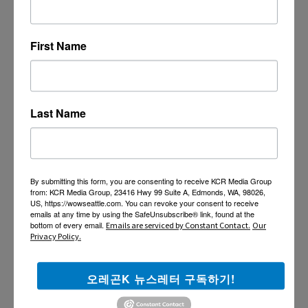
First Name
Last Name
By submitting this form, you are consenting to receive KCR Media Group
from: KCR Media Group, 23416 Hwy 99 Suite A, Edmonds, WA, 98026,
US, https://wowseattle.com. You can revoke your consent to receive
emails at any time by using the SafeUnsubscribe® link, found at the
bottom of every email.
Emails are serviced by Constant Contact.
Our
Privacy Policy.
오레곤K 뉴스레터 구독하기!