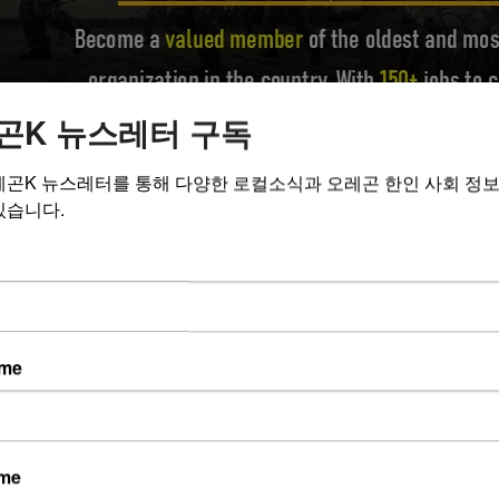
곤K 뉴스레터 구독
레곤K 뉴스레터를 통해 다양한 로컬소식과 오레곤 한인 사회 정
있습니다.
곤군인
03/03/25 @03:32 pm
603
ame
0
용안내
ame