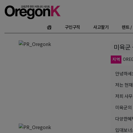
구인구직
사고팔기
렌트 /
미육군 
지역
ORE
안녕하세
저는 현재
저희 사무실
미육군의
다양한혜
입대보너스 