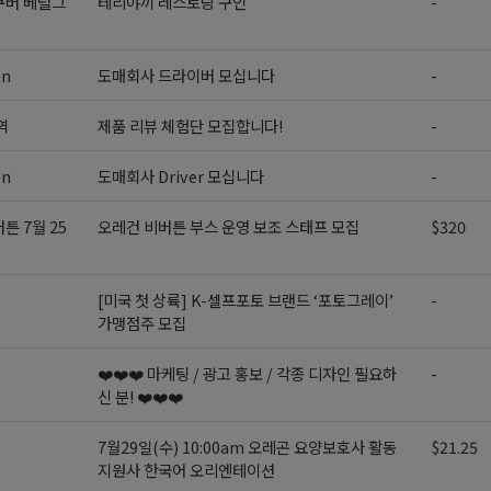
쿠버 베럴그
테리야끼 레스토랑 구인
-
on
도매회사 드라이버 모십니다
-
역
제품 리뷰 체험단 모집합니다!
-
on
도매회사 Driver 모십니다
-
튼 7월 25
오레건 비버튼 부스 운영 보조 스태프 모집
$320
[미국 첫 상륙] K-셀프포토 브랜드 ‘포토그레이’
-
가맹점주 모집
❤️❤️❤️ 마케팅 / 광고 홍보 / 각종 디자인 필요하
-
신 분! ❤️❤️❤️
7월29일(수) 10:00am 오레곤 요양보호사 활동
$21.25
지원사 한국어 오리엔테이션