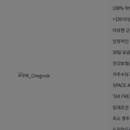
100% 
+150 
다양한 근
안정적인
30일 유급
건강보험/
거주수당지
SPACE
TAX F
입대조건
최소 영주
도덕적으