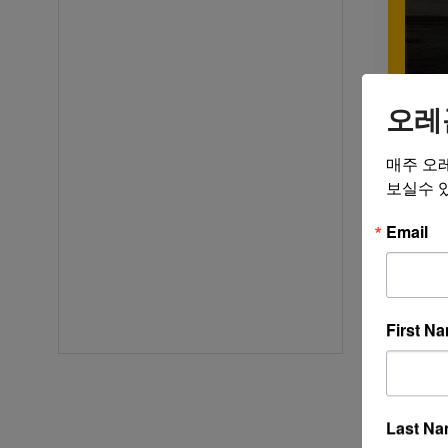
오레
매주 오
보실수 
Email
by 오레
First N
댓글
게시판 이
Last N