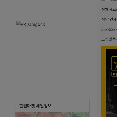
신체적으
상담 언제
503-583
조성민
한인마켓 세일정보