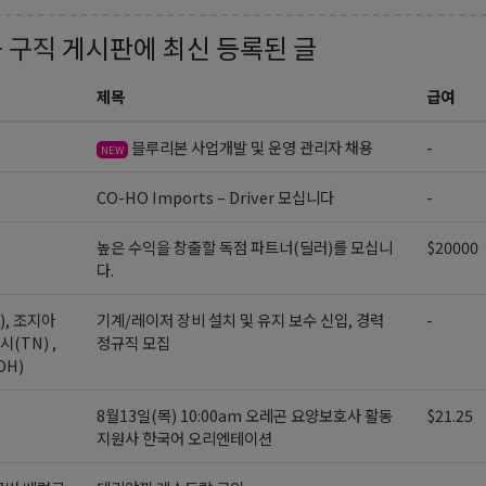
+ 구직
게시판에 최신 등록된 글
제목
급여
블루리본 사업개발 및 운영 관리자 채용
-
NEW
CO-HO Imports – Driver 모십니다
-
높은 수익을 창출할 독점 파트너(딜러)를 모십니
$20000
다.
), 조지아
기계/레이저 장비 설치 및 유지 보수 신입, 경력
-
시(TN) ,
정규직 모집
OH)
8월13일(목) 10:00am 오레곤 요양보호사 활동
$21.25
지원사 한국어 오리엔테이션