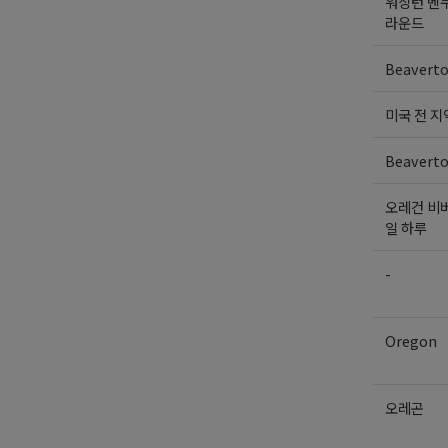
워싱턴 벤
라운드
Beavert
미국 전 지
Beavert
오레건 비버
일 하루
-
Oregon
오레곤