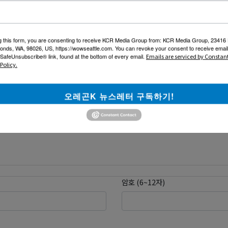
와 맞지 않는 비방, 욕설이 포함된 글은 저희 사이트의 운영 방침에 따라 
기
g this form, you are consenting to receive KCR Media Group from: KCR Media Group, 23416
onds, WA, 98026, US, https://wowseattle.com. You can revoke your consent to receive email
 SafeUnsubscribe® link, found at the bottom of every email.
Emails are serviced by Constan
Policy.
오레곤K 뉴스레터 구독하기!
암호 (6~12자)