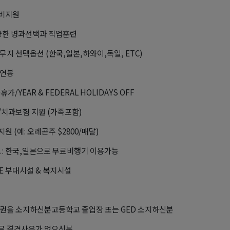
학비지원
다양한 병과선택과 직업훈련
무지 선택옵션 (한국,일본,하와이,독일, ETC)
 연봉
휴가/YEAR & FEDERAL HOLIDAYS OFF
치과보험 지원 (가족포함)
원 (예: 오레곤주 $2800/매달)
-A : 한국,일본으로 무료비행기 이용가능
REE 부대시설 & 복지시설
권을 소지하신분고등학교 졸업장 또는 GED 소지하신분
로 결격사유가 없으신분