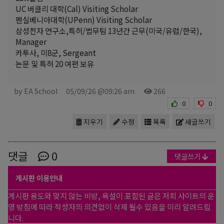
UC 버클리 대학(Cal) Visiting Scholar
펜실베니아대학(UPenn) Visiting Scholar
삼성전자 연구소,특허/법무팀 13년간 근무(미국/유럽/한국),
Manager
카투사, 미8군, Sergeant
논문 및 특허 20 여편 보유
by EA School
05/09/26 @09:26 am
266
0
0
지우기
수정
목록
새글쓰기
댓글
0
댓글쓰기
게시판 이용안내
게시판 용도와 맞지 않는 비방, 욕설이 포함된 글은 저희 사이트의 운
영 방침에 따라 작성자의 의견없이 삭제 될수 있음을 미리 알려드립
니다.