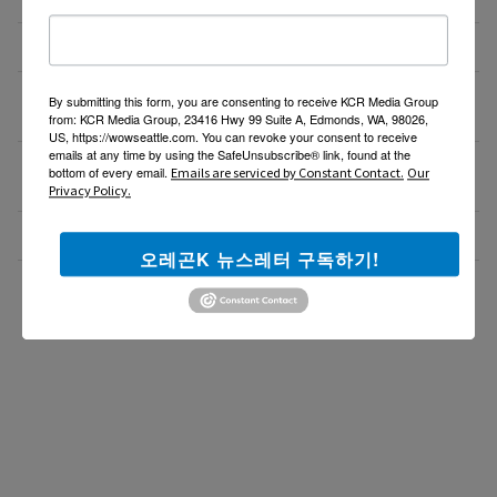
Resin rose bjd 인형행사 2일 통역사 구합니다.
07/08/26
새로운 포차 서버구함 / Server needed for Korean
07/06/26
By submitting this form, you are consenting to receive KCR Media Group
Gastropub (Downtown PDX)
from: KCR Media Group, 23416 Hwy 99 Suite A, Edmonds, WA, 98026,
US, https://wowseattle.com. You can revoke your consent to receive
emails at any time by using the SafeUnsubscribe® link, found at the
[한식타운] 파트타임 서버 모집 – 활기차고 친절한 분
07/03/26
bottom of every email.
Emails are serviced by Constant Contact.
Our
환영!
Privacy Policy.
Business Development Manager
07/02/26
오레곤K 뉴스레터 구독하기!
더보기 >>