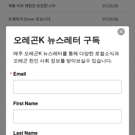
제품 리뷰 체험단 모집합니다!
07/23/26
도매회사 Driver 모십니다
07/20/26
오레건 비버튼 부스 운영 보조 스태프 모집
07/19/26
오레곤K 뉴스레터 구독
[미국 첫 상륙] K-셀프포토 브랜드 ‘포토그레이’ 가맹점
07/15/26
주 모집
매주 오레곤K 뉴스레터를 통해 다양한 로컬소식과 
오레곤 한인 사회 정보를 받아보실수 있습니다.
❤️❤️❤️ 마케팅 / 광고 홍보 / 각종 디자인 필요하신 분!
07/15/26
❤️❤️❤️
Email
7월29일(수) 10:00am 오레곤 요양보호사 활동지원사
07/15/26
한국어 오리엔테이션
NE에 위치한 단체 티셔츠 제작 Store에서 구인합니다.
07/13/26
First Name
도매회사 드라이버 모십니다
07/12/26
직업을 바꾸는 것이 아니라, 미래를 바꾸는 선택일 수
07/08/26
Last Name
도 있습니다.