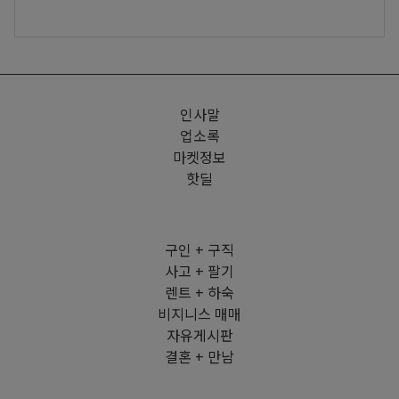
인사말
업소록
마켓정보
핫딜
구인 + 구직
사고 + 팔기
렌트 + 하숙
비지니스 매매
자유게시판
결혼 + 만남