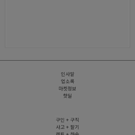
인사말
업소록
마켓정보
핫딜
구인 + 구직
사고 + 팔기
렌트 + 하숙