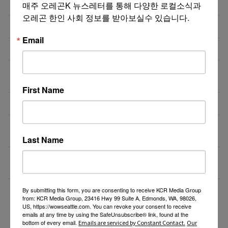
한국어 오리엔테이션
매주 오레곤K 뉴스레터를 통해 다양한 로컬소식과 
오레곤 한인 사회 정보를 받아보실수 있습니다.
NE에 위치한 단체 티셔츠 제작 Store에서 구인합니다.
07/13/26
Email
도매회사 드라이버 모십니다
07/12/26
직업을 바꾸는 것이 아니라, 미래를 바꾸는 선택일 수
07/08/26
도 있습니다.
First Name
Resin rose bjd 인형행사 2일 통역사 구합니다.
07/08/26
새로운 포차 서버구함 / Server needed for Korean
07/06/26
Gastropub (Downtown PDX)
Last Name
[한식타운] 파트타임 서버 모집 – 활기차고 친절한 분
07/03/26
환영!
By submitting this form, you are consenting to receive KCR Media Group
더보기 >>
from: KCR Media Group, 23416 Hwy 99 Suite A, Edmonds, WA, 98026,
US, https://wowseattle.com. You can revoke your consent to receive
emails at any time by using the SafeUnsubscribe® link, found at the
bottom of every email.
Emails are serviced by Constant Contact.
Our