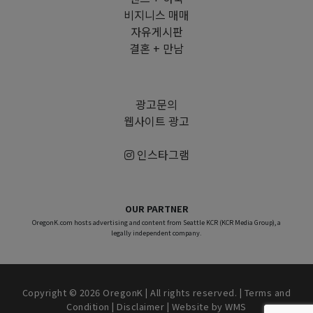
비지니스 매매
자유게시판
결혼 + 만남
광고문의
웹사이트 광고
인스타그램
OUR PARTNER
OregonK.com hosts advertising and content from Seattle KCR (KCR Media Group), a
legally independent company.
Copyright © 2026 OregonK | All rights reserved. |
Terms and
Condition
|
Disclaimer
| Website by
WMS