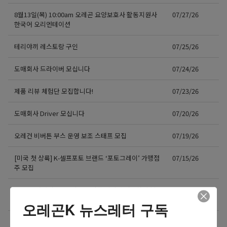
8월13일(목) 10:00am 오레곤 요양보호사 활동지원사
07/27/26
한국어 오리엔테이션
테리야끼 레스토랑 구인
07/25/26
도매회사 드라이버 모십니다
07/24/26
제품 리뷰 체험단 모집합니다!
07/23/26
도매회사 Driver 모십니다
07/20/26
오레건 비버튼 부스 운영 보조 스태프 모집
07/19/26
[미국 첫 상륙] K-셀프포토 브랜드 ‘포토그레이’ 가맹점
07/15/26
주 모집
❤️❤️❤️ 마케팅 / 광고 홍보 / 각종 디자인 필요하신 분!
07/15/26
❤️❤️❤️
오레곤K 뉴스레터 구독
7월29일(수) 10:00am 오레곤 요양보호사 활동지원사
07/15/26