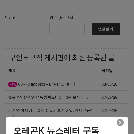
닉네임
암호 (6~12자)
댓글달기
구인 + 구직
게시판에 최신 등록된 글
제목
작성일
CO-HO Imports – Driver 모십니다
08/05/26
NEW
높은 수익을 창출할 독점 파트너(딜러)를 모십니다.
07/29/26
기계/레이저 장비 설치 및 유지 보수 신입, 경력 정규직
07/29/26
모집
오레곤K 뉴스레터 구독
8월13일(목) 10:00am 오레곤 요양보호사 활동지원사
07/27/26