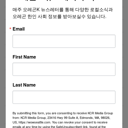
한국어 오리엔테이션
매주 오레곤K 뉴스레터를 통해 다양한 로컬소식과 
테리야끼 레스토랑 구인
07/25/26
오레곤 한인 사회 정보를 받아보실수 있습니다.
도매회사 드라이버 모십니다
07/24/26
Email
제품 리뷰 체험단 모집합니다!
07/23/26
도매회사 Driver 모십니다
07/20/26
First Name
오레건 비버튼 부스 운영 보조 스태프 모집
07/19/26
[미국 첫 상륙] K-셀프포토 브랜드 ‘포토그레이’ 가맹점
07/15/26
주 모집
Last Name
❤️❤️❤️ 마케팅 / 광고 홍보 / 각종 디자인 필요하신 분!
07/15/26
❤️❤️❤️
7월29일(수) 10:00am 오레곤 요양보호사 활동지원사
07/15/26
By submitting this form, you are consenting to receive KCR Media Group
한국어 오리엔테이션
from: KCR Media Group, 23416 Hwy 99 Suite A, Edmonds, WA, 98026,
US, https://wowseattle.com. You can revoke your consent to receive
emails at any time by using the SafeUnsubscribe® link, found at the