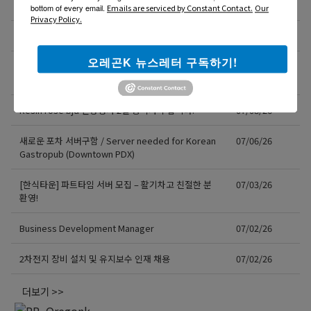
NE에 위치한 단체 티셔츠 제작 Store에서 구인합니다.
07/13/26
bottom of every email.
Emails are serviced by Constant Contact.
Our
Privacy Policy.
도매회사 드라이버 모십니다
07/12/26
오레곤K 뉴스레터 구독하기!
직업을 바꾸는 것이 아니라, 미래를 바꾸는 선택일 수
07/08/26
도 있습니다.
Resin rose bjd 인형행사 2일 통역사 구합니다.
07/08/26
새로운 포차 서버구함 / Server needed for Korean
07/06/26
Gastropub (Downtown PDX)
[한식타운] 파트타임 서버 모집 – 활기차고 친절한 분
07/03/26
환영!
Business Development Manager
07/02/26
2차전지 장비 설치 및 유지보수 인재 채용
07/02/26
더보기 >>