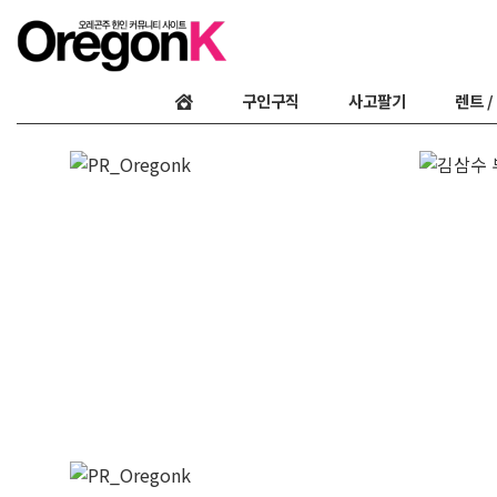
구인구직
사고팔기
렌트 /