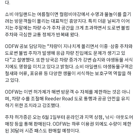
다.
소비 아일랜드는 여름철이면 컬럼비아강에서 수영과 물놀이를 즐기
려는 방문객들이 몰리는 대표적인 휴양지다. 특히 더운 날씨가 이어
지는 주말에는 차량 수가 주차 공간을 크게 초과하면서 도로변 불법
주차와 극심한 교통 정체가 반복돼 왔다.
ODFW 공보 담당자는 “차량이 지나치게 몰리면서 이중·삼중 주차와
도로변 불법 주차가 발생해 응급 차량 진입에도 문제가 생기고 있
다”고 설명했다. 또한 당국은 차량 증가가 강변 습지와 야생동물 서식
지에도 영향을 미치고 있다고 밝혔다. 소비 아일랜드 야생동물구역은
철새와 어류, 포유류 등 다양한 생물이 서식하는 보호구역 역할을 하
고 있다.
ODFW는 이번 허가제가 해변 방문객 수 자체를 제한하는 것은 아니
며, 차량 수를 조절해 Reeder Road 도로 통행과 공공 안전을 유지
하기 위한 조치라고 강조했다.
주차 허가증은 오는 6월 1일부터 온라인과 지역 상점, 낚시·아웃도어
매장 등을 통해 판매된다. ODFW는 하루 이용권 외에도 수량이 제한
된 30달러 시즌 패스도 판매할 예정이다.