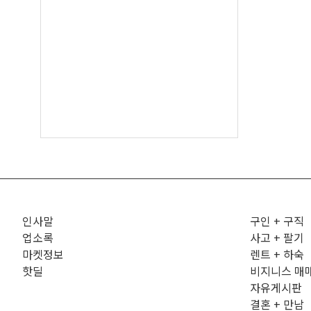
인사말
구인 + 구직
업소록
사고 + 팔기
마켓정보
렌트 + 하숙
핫딜
비지니스 매
자유게시판
결혼 + 만남