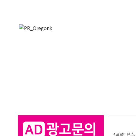
Post 
프로비던스, 