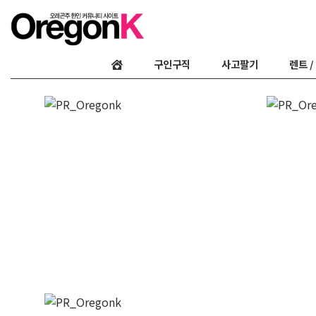
구인구직
사고팔기
렌트 /