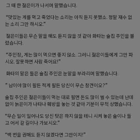
그 때 한 젊은이가 나서며 말했습니다.
“맛있는 게를 먹고 죽었다는 소리는 아직 듣지 못했소. 정말 재수 없
는 소리 그만 하시오.”
젊은이들은 무슨 말을 해도 듣지 않을 것 같아 화타는 술집 주인을 불
렀습니다.
“주인장, 게는 많이 먹으면 좋지 않소. 그러니 젊은이들에게 그만 파
시오. 잘못하면 사람 죽어요!”
화타의 말은 들은 술집 주인은 눈알을 부라리며 말했습니다.
” 남이야 많이 팔든 적게 팔든 당신이 무슨 참견이오?”
술집 주인은 젊은이들이 먹는 대로 팔면 돈도 많이 벌 수 있는데 난데
없이 늙은이가 나타나 훼방을 놓는 것 같아 기분이 무척 상했습니다.
“무슨 일이 일어나도 당신 탓은 하지 않을 테니 시켜 놓은 술이나 들
고 어서 갈 길이나 가보시오.”
“백 번을 권해도 듣지 않겠다면 그만이지!”