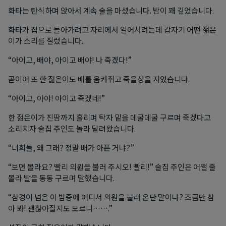
화타는 탄식하며 앉아서 계속 술을 마셨습니다. 밤이 꽤 깊었습니다.
화타가 집으로 돌아가려고 자리에서 일어서려는데 갑자기 어떤 젊은
이가 소리를 질렀습니다.
“아이고, 배야, 아이고 배야! 나 죽겠다!”
곧이어 또 한 젊은이도 배를 움켜쥐고 죽을상을 지었습니다.
“아이고, 아야! 아이고 죽겠네!”
한 젊은이가 진땀까지 흘리며 탁자 밑을 데굴데굴 구르며 죽겠다고
소리치자 술집 주인도 놀라 달려왔습니다.
“너희들, 왜 그래? 정말 배가 아픈 거냐?”
“보면 몰라요? 빨리 의원을 불러 주시오! 빨리!” 술집 주인은 어쩔 줄
몰라 발을 동동 구르며 말했습니다.
“삼경이 넘은 이 밤중에 어디서 의원을 불러 온단 말이냐? 조금만 참
아 봐! 괜찮아질지도 모르니…….”