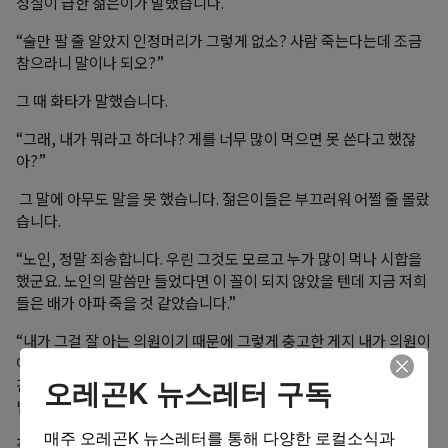
성질이 급한 젊은이가 말했습니다.
“술만 팔 줄 알았지 인정머리가 그렇게 없소? 사람 죽는다는데 조금
참으라니 말이나 되오?”
그 때 화타가 말했습니다.
“그래, 내가 뭐라고 하더냐? 게를 너무 많이 먹으면 못 쓴다고 했잖
아?”
그 말에 아무도 말을 못 했습니다. 젊은이들은 부끄러워 어쩔 줄 몰랐
습니다.
“노인, 정말 죄송합니다. 우린 그것도 모르고 누가 많이 먹나 시합을
했군요. 노인의 말씀만 들었다면 이 꼴이 되지 않았을 텐데 지금 저희
들은 배가 아파 죽을 것 같았습니다.”
“내가 그걸 잘 아는 의원이기 때문에 그렇게 충고한 게지 내가 의원이
아니고 아무것도 모른다면 젊은이들이 많이 먹든 적게 먹든 왜 내가
오레곤K 뉴스레터 구독
간섭을 했겠나? 그러니 어른의 말을 들어 두면 항상 좋은 일이 있는
법이야!”
매주 오레곤K 뉴스레터를 통해 다양한 로컬소식과 
젊은이들은 노인이 의원이란 말을 듣고 더욱 놀랐습니다. 그리고 체