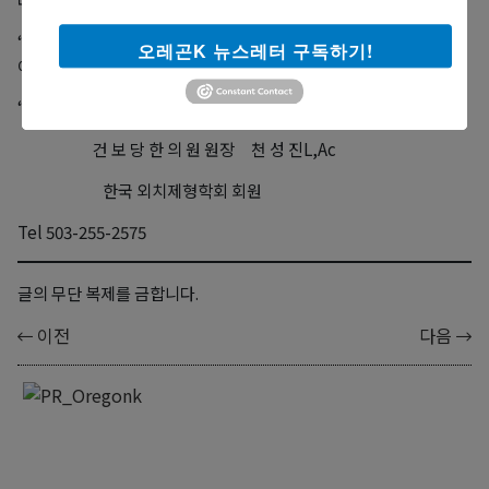
“내가 하고자 하는 말은 앞으로 어른들의 말씀은 마음속 깊이 새겨들
오레곤K 뉴스레터 구독하기!
어야 한다는 거야, 알겠지?”
“예, 명심하겠습니다.”
건 보 당 한 의 원 원장 천 성 진L,Ac
한국 외치제형학회 회원
Tel 503-255-2575
글의 무단 복제를 금합니다.
이전
다음