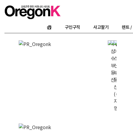
구인구직
사고팔기
렌트 /