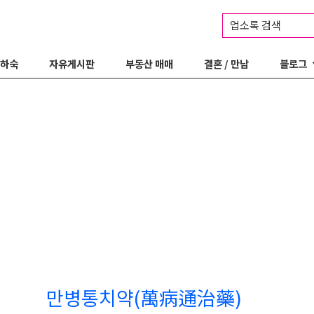
업소록 검색
 하숙
자유게시판
부동산 매매
결혼 / 만남
블로그
만병통치약(萬病通治藥)