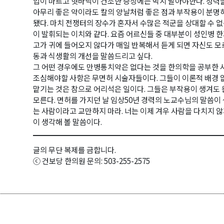
입이 마르고 혓바닥이 건조한 증상에는 먹지 말아야한다. 정력을
아무리 좋은 약이라도 칼의 양날처럼 좋은 점과 부작용이 분명히
됐다. 마치 전쟁터의 장수가 혼자서 수많은 적군을 상대할 수 
이 발휘되는 이치와 같다. 요즘 어르신들 중 대부분이 성인병 
고가 귀에 들어오지 않다가 매일 반복해서 듣게 되면 자신도 모
동과 식생활의 개선을 말씀드리고 싶다.
그 어떤 경우에도 만병통치약은 없다는 것을 한의학을 공부한 사
조심해야할 사항은 무면허 시술자들이다. 그들이 이론적 배경 
맡기는 것은 참으로 어리석은 일이다. 그들은 부작용이 생겨도
모른다. 면허를 가지던 날 임상50년 경력의 노교수님의 말씀이 
는 사람이라고 교만하지 마라. 너는 이제 겨우 사람을 다치지 않
이 생각해 볼 말씀이다.
글의 무단 복제를 금합니다.
ⓒ 건보당 한의원 문의: 503-255-2575