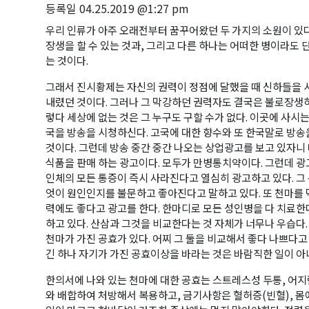
등록일
04.25.2019 @1:27 pm
우리 인류가 아주 오래전부터 꿈꾸어왔던 두 가지의 소원이 있다
장생을 할 수 있는 것과, 그리고 다른 하나는 어떠한 병이라도
는 것이다.
그래서 진시황제는 자신의 권력이 정점에 달했을 때 신하들을
내렸던 것이다. 그러나 그 막강하던 권력자도 결국은 불로장생하
렇다 세상에 없는 것은 그 누구도 구할 수가 없다. 이곳에 사
국을 방송을 시청하신다. 고국에 대한 향수와 또 한국말로 방송
것이다. 그런데 방송 중간 중간 나오는 상업광고를 보고 있자니
식품을 판매 하는 광고이다. 모두가 만병통치약이다. 그런데 광
인체의 모든 통증이 즉시 사라진다고 열심히 광고하고 있다. 그
엇이 원인인지를 불문하고 좋아진다고 말하고 있다. 또 천마를 먹
력에도 좋다고 광고를 한다. 한마디로 모든 성인병을 다 치료한
하고 있다. 산삼과 그것을 비교한다는 것 자체가 너무나 우습다
천마가 가진 공효가 있다. 어찌 그 둘을 비교해서 좋다 나쁘다고
긴 하나 자기가 가진 공효이상을 바라는 것은 바람직한 일이 아
한의서에 나와 있는 천마에 대한 공효는 스트레스성 두통, 어지
와 배합하여 처방해서 복용하고, 금기사항은 혈허증(빈혈), 몸