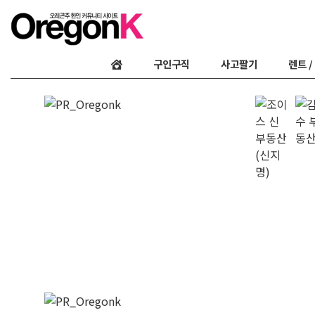
구인구직
사고팔기
렌트 /