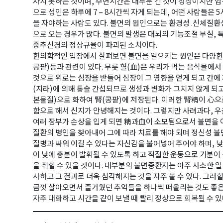
자지 못하는 것이며, 수면시간은 대부분 긴 것이 정상이지만 
으로 성인은 하루에 7 – 8시간씩 자게 되는데, 어떤 사람들은 
을 자야하는 사람도 있다. 불면의 원인으로는 환경성 .신체질
으로 오는 경우가 많다. 불면의 발생은 대뇌의 기능조절 부실, 
중추신경의 정상규율이 파괴된 소치이다.
한의학적인 입장에서 살펴보면 불면을 일으키는 원인은 다양한
콩팥)등과 관련이 있다. 무릇 혈(血)은 우리가 먹는 음식물에
것으로 위로는 심장을 받들어 심장이 그 영향을 얻게 되고 간
(지라)에 의해 통솔 간섭되므로 생성과 변화가 그치지 않게 되
본물질)으로 화하여 腎(콩팥)에 저장된다. 이러한 腎精이 心
함으로 해서 신지가 안녕해지는 것이다. 그렇지만 사려과다, 우
여러 장부가 손상을 입게 되면 精과血이 소모됨으로서 불면을 
질환의 병인을 찾아내어 그에 따라 치료를 해야 되며 정신성 
질병과 싸워 이길 수 있다는 자신감을 불어넣어 주어야 하며, 
이 낮에 충분이 발휘될 수 있도록 하고 적절한 운동으로 기분이
을 취할 수 있을 것이다. 대부분의 불면증환자는 아주 사소한
사하고 그 결과로 더욱 심각해지는 것을 자주 볼 수 있다. 그
금껏 살아오면서 즐거웠던 추억들을 하나씩 떠올리는 것도 좋은 
자주 대화하고 시간을 같이 보낼 때 빨리 정상으로 회복될 수 있