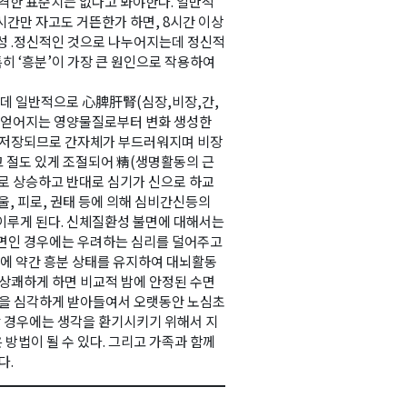
엄격한 표준치는 없다고 봐야한다. 일반적
5시간만 자고도 거뜬한가 하면, 8시간 이상
환성 .정신적인 것으로 나누어지는데 정신적
특히 ‘흥분’이 가장 큰 원인으로 작용하여
데 일반적으로 心脾肝腎(심장,비장,간,
서 얻어지는 영양물질로부터 변화 생성한
에 저장되므로 간자체가 부드러워지며 비장
고 절도 있게 조절되어 精(생명활동의 근
으로 상승하고 반대로 심기가 신으로 하교
울, 피로, 권태 등에 의해 심비간신등의
이루게 된다. 신체질환성 불면에 대해서는
불면인 경우에는 우려하는 심리를 덜어주고
낮에 약간 흥분 상태를 유지하여 대뇌활동
 상쾌하게 하면 비교적 밤에 안정된 수면
 일을 심각하게 받아들여서 오랫동안 노심초
러할 경우에는 생각을 환기시키기 위해서 지
방법이 될 수 있다. 그리고 가족과 함께
다.