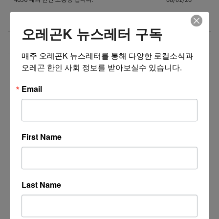
미국 전역 한국식 산후조리 산후드림
07/31/26
오레곤K 뉴스레터 구독
비즈니스 웹사이트 제작 프로모션 ($300부터~)
07/31/26
매주 오레곤K 뉴스레터를 통해 다양한 로컬소식과 
더보기 >>
오레곤 한인 사회 정보를 받아보실수 있습니다.
Email
First Name
Last Name