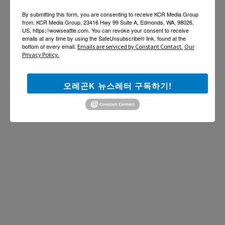
By submitting this form, you are consenting to receive KCR Media Group
from: KCR Media Group, 23416 Hwy 99 Suite A, Edmonds, WA, 98026,
US, https://wowseattle.com. You can revoke your consent to receive
emails at any time by using the SafeUnsubscribe® link, found at the
bottom of every email.
Emails are serviced by Constant Contact.
Our
Privacy Policy.
오레곤K 뉴스레터 구독하기!