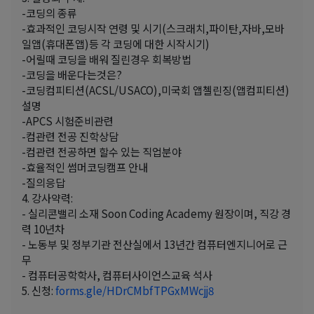
-코딩의 종류
-효과적인 코딩시작 연령 및 시기(스크래치,파이탄,자바,모바
일앱(휴대폰앱)등 각 코딩에 대한 시작시기)
-어릴때 코딩을 배워 질린경우 회복방법
-코딩을 배운다는것은?
-코딩컴피티션(ACSL/USACO),미국회 앱첼린징(앱컴피티션)
설명
-APCS 시험준비관련
-컴관련 전공 진학상담
-컴관련 전공하면 할수 있는 직업분야
-효율적인 썸머코딩캠프 안내
-질의응답
4. 강사약력:
- 실리콘밸리 소재 Soon Coding Academy 원장이며, 직강 경
력 10년차
- 노동부 및 정부기관 전산실에서 13년간 컴퓨터엔지니어로 근
무
- 컴퓨터공학학사, 컴퓨터사이언스교육 석사
5. 신청:
forms.gle/HDrCMbfTPGxMWcjj8