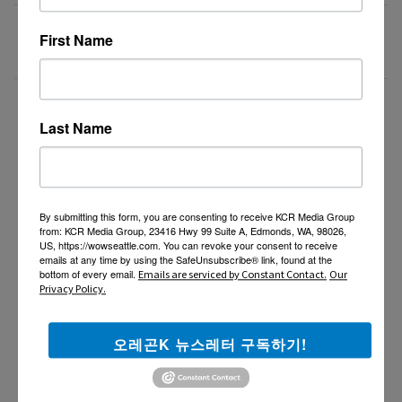
[기독교 신앙 상담소] 말씀 안에서 길을 찾고 상담으로
07/30/26
First Name
다시 서는 우리, 주인섭 목회상담사가 함께 기도하며
돕겠습니다.
더보기 >>
Last Name
By submitting this form, you are consenting to receive KCR Media Group
from: KCR Media Group, 23416 Hwy 99 Suite A, Edmonds, WA, 98026,
US, https://wowseattle.com. You can revoke your consent to receive
emails at any time by using the SafeUnsubscribe® link, found at the
bottom of every email.
Emails are serviced by Constant Contact.
Our
Privacy Policy.
오레곤K 뉴스레터 구독하기!