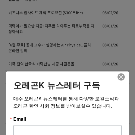
비즈니스 웹사이트 제작 프로모션 ($300부터~)
08/02/26
액막이가 필요한 지금! 저주를 막아주는 타로부적을 저
08/01/26
장하세요
[8월 무료] 공대 교수가 설명하는 AP Physics1 물리
08/01/26
온라인 강의
미국 전역 한국식 바닥난방 시공 차콜온돌
08/01/26
비즈니스 웹사이트 제작 프로모션 ($300부터~)
08/01/26
오레곤K 뉴스레터 구독
4050 해외 한인 소통방 입니다.
08/01/26
매주 오레곤K 뉴스레터를 통해 다양한 로컬소식과 
미국 전역 한국식 산후조리 산후드림
07/31/26
오레곤 한인 사회 정보를 받아보실수 있습니다.
비즈니스 웹사이트 제작 프로모션 ($300부터~)
07/31/26
Email
미국 비자 거절후 재신청
07/31/26