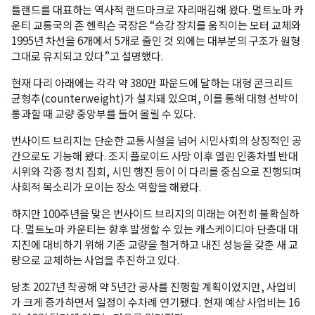
틀랜드를 대표하는 역사적 랜드마크로 자리매김해 왔다. 멀트노마 카
운티 교통국의 존 헨릭슨 국장은 “승강 장치를 움직이는 모터 교체와
1995년 차선을 6개에서 5개로 줄인 것 외에는 대부분의 구조가 원형
그대로 유지되고 있다”고 설명했다.
현재 다리 아래에는 각각 약 380만 파운드에 달하는 대형 콘크리트
균형추(counterweight)가 설치돼 있으며, 이를 통해 대형 선박이
통과할 때 교량 중앙부를 들어 올릴 수 있다.
번사이드 브리지는 단순한 교통시설을 넘어 시민사회의 상징적인 공
간으로도 기능해 왔다. 조지 플로이드 사망 이후 열린 인종차별 반대
시위와 각종 정치 집회, 시민 행진 등이 이 다리를 중심으로 진행되며
사회적 목소리가 모이는 장소 역할을 해왔다.
하지만 100주년을 맞은 번사이드 브리지의 미래는 여전히 불확실하
다. 멀트노마 카운티는 향후 발생할 수 있는 캐스케이디아 단층대 대
지진에 대비하기 위해 기존 교량을 철거하고 내진 성능을 갖춘 새 교
량으로 교체하는 사업을 추진하고 있다.
당초 2027년 착공해 약 5년간 공사를 진행할 계획이었지만, 사업비
가 크게 증가하면서 일정이 수차례 연기됐다. 현재 예상 사업비는 16