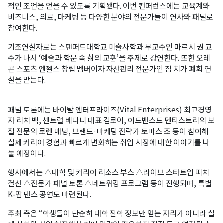
적인 조언을 얻을 수 있도록 기획됐다. 이번 컨퍼런스에는 교육계와
비즈니스, 의료, 마케팅 등 다양한 분야의 전문가들이 연사와 패널로
참여한다.
기조연설자로는 스탠퍼드대학교 미술사학과 부교수인 마르시 권 교
수가 나서 ‘예술과 학문 속 삶의 교훈’을 주제로 강연한다. 또한 오레
곤 스포츠 엔젤스 창립 멤버이자 자산관리 전문가인 짐 치가 폐회 연
설을 맡는다.
패널 토론에는 바이탈 엔터프라이즈(Vital Enterprises) 최고경영
자 리치 백, 센트럴 베다니 대표 김로이, 어드밴스드 덴티스트리의 보
철 전문의 로렌 매닝, 브랜드·마케팅 전략가 토마스 조 등이 참여해
실제 커리어 경험과 빠르게 변화하는 취업 시장에 대한 이야기를 나
눌 예정이다.
행사에서는 △대학 및 커리어 리소스 부스 △라이브 스타트업 피치
결선 △전문가 패널 토론 △네트워킹 프로그램 등이 진행되며, 특별
K-팝 댄스 공연도 마련된다.
주최 측은 “학생들이 단순히 대학 진학 정보만 얻는 자리가 아니라 실