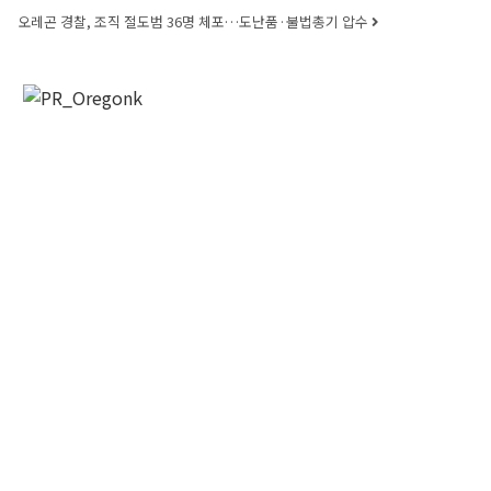
오레곤 경찰, 조직 절도범 36명 체포…도난품·불법총기 압수