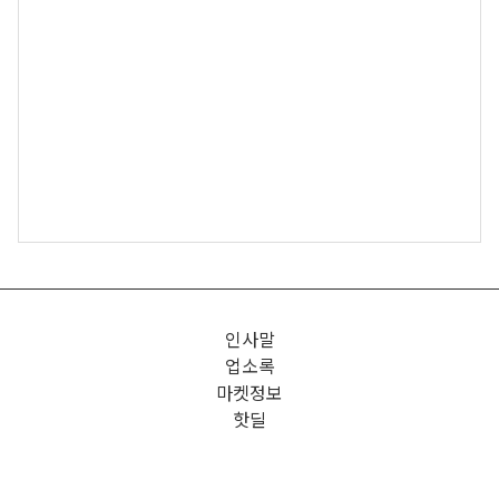
인사말
업소록
마켓정보
핫딜