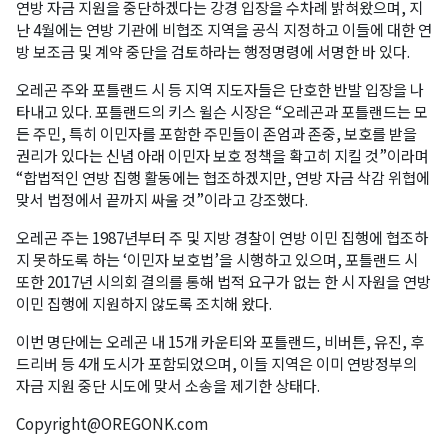
연방 자금 지원을 중단하겠다는 강경 입장을 수차례 밝혀왔으며, 지
난 4월에는 연방 기관에 비협조 지역을 공식 지정하고 이들에 대한 연
방 보조금 및 계약 중단을 검토하라는 행정명령에 서명한 바 있다.
오레곤 주와 포틀랜드 시 등 지역 지도자들은 단호한 반발 입장을 나
타내고 있다. 포틀랜드의 키스 윌슨 시장은 “오레곤과 포틀랜드는 모
든 주민, 특히 이민자를 포함한 주민들이 존엄과 존중, 보호를 받을
권리가 있다는 신념 아래 이민자 보호 정책을 확고히 지킬 것”이라며
“합법적인 연방 집행 활동에는 협조하겠지만, 연방 자금 삭감 위협에
맞서 법정에서 끝까지 싸울 것”이라고 강조했다.
오레곤 주는 1987년부터 주 및 지방 경찰이 연방 이민 집행에 협조하
지 못하도록 하는 ‘이민자 보호법’을 시행하고 있으며, 포틀랜드 시
또한 2017년 시의회 결의를 통해 법적 요구가 없는 한 시 자원을 연방
이민 집행에 지원하지 않도록 조치해 왔다.
이번 명단에는 오레곤 내 15개 카운티와 포틀랜드, 비버튼, 유진, 후
드리버 등 4개 도시가 포함되었으며, 이들 지역은 이미 연방정부의
자금 지원 중단 시도에 맞서 소송을 제기한 상태다.
Copyright@OREGONK.com