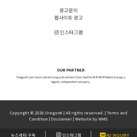
광고문의
웹사이트 광고
인스타그램
OUR PARTNER
OregonK.com hosts advertising and content from Seattle KCR (KCR Media Group), a
legally independent company.
Copyright © 2026 OregonK | All rights reserved. |
Terms and
Condition
|
Disclaimer
| Website by
WMS
뉴스레터 구독
인스타그램
AD INQUIRY