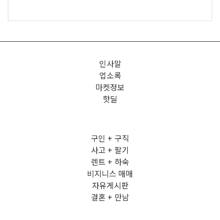
인사말
업소록
마켓정보
핫딜
구인 + 구직
사고 + 팔기
렌트 + 하숙
비지니스 매매
자유게시판
결혼 + 만남