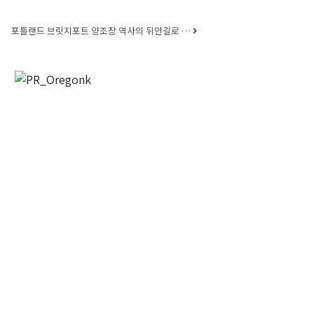
포틀랜드 브릿지포트 양조장 역사의 뒤안길로 …
오레곤K 뉴스레터 구독