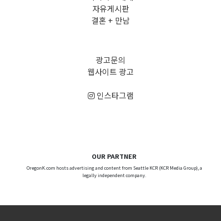
자유게시판
결혼 + 만남
광고문의
웹사이트 광고
인스타그램
OUR PARTNER
OregonK.com hosts advertising and content from Seattle KCR (KCR Media Group), a
legally independent company.