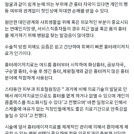
얼굴과 같이 쉽게 눈에 띄는 부위에 큰 흉터 자국이 있다면 개인의 행
동 여부와 관계없이 첫인상에 막대한 손해를 받을 수 있다.
원만한 대인관계와 사회생활을 위해 혹은 외모적인 부분이 중요시되
는 연예인지망생, 서비스직종자들의 경우 최근 얼굴 혹은 몸의 흉터
를 제거하기 위해 병원을 찾는 발걸음이 많아졌다.
수술적 방법 외에도 요즘은 쉽고 간단하며 회복이 빠른 흉터레이저치
료가 인기이다.
흉터레이저치료는 여드름 흉터부터 시작하여 화상흉터, 곰보자국,
구순열 흉터, 수술 후 생긴 흉터,제왕절개와 같은 흉터까지 많은 흉터
분야에 적합하게 사용된다.
스타동안 피부과 최호철원장은 “ 과거에 비해 의료기술의 발달로 인
해서 레이저치료만으로도 흉터를 옅게 하거나 없앨 수 있으며 개인의
콤플렉스를 최소화시킬 수 있다’고 전했으며‘ 바쁜 일정으로 인해서
스케줄에 여유가 없는 직장인들에게도 짧은 치료기간으로 만족감을
높일 수 있다’고 전했다.
시술에 앞서 흉터레이저치료를 체계적인 관리에 의해서 환자에게 제
공할 수 있는 병원 선택이 중요하며 전문 의료진과의 충분한 상담을