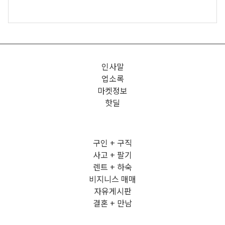
인사말
업소록
마켓정보
핫딜
구인 + 구직
사고 + 팔기
렌트 + 하숙
비지니스 매매
자유게시판
결혼 + 만남