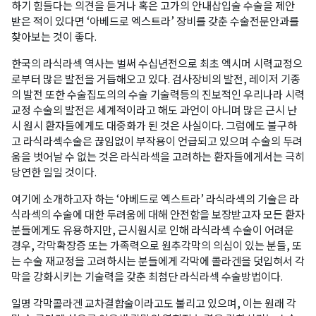
하기 힘들다는 의견을 듣거나 혹은 고가의 안내삽입술 수술을 제안
받은 적이 있다면 ‘아베드로 엑스트라’ 장비를 갖춘 수술전문안과를
찾아보는 것이 좋다.
한국의 라식라섹 역사는 벌써 수십년전으로 최초 엑시머 시력교정으
로부터 많은 발전을 거듭해오고 있다. 검사장비의 발전, 레이저 기종
의 발전 또한 수술집도의의 수술 기술력등의 진보적인 우리나라 시력
교정 수술의 발전은 세계적이라고 해도 과언이 아니며 많은 근시 난
시 원시 환자들에게도 대중화가 된 것은 사실이다. 그럼에도 불구하
고 라식라섹수술은 끊임없이 부작용이 언급되고 있으며 수술의 두려
움을 벗어날 수 없는 것은 라식라섹을 고려하는 환자들에게서는 극히
당연한 일일 것이다.
여기에 소개하고자 하는 ‘아베드로 엑스트라’ 라식라섹의 기술은 라
식라섹의 수술에 대한 두려움에 대해 안전함을 보장받고자 모든 환자
분들에게도 유용하지만, 근시원시로 인해 라식라섹 수술이 어려운
경우, 각막확장증 또는 가족력으로 원추각막의 의심이 있는 분들, 또
는 수술 재교정을 고려하시는 분들에게 각막에 콜라겐을 덧입혀서 각
막을 강화시키는 기술력을 갖춘 최첨단 라식라섹 수술방법이다.
일명 각막콜라겐 교차결합술이라고도 불리고 있으며, 이는 원래 각