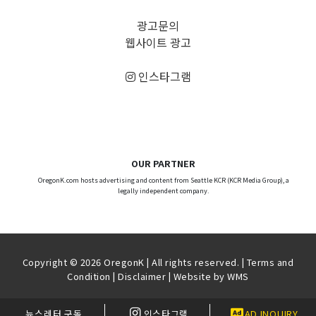
광고문의
웹사이트 광고
인스타그램
OUR PARTNER
OregonK.com hosts advertising and content from Seattle KCR (KCR Media Group), a
legally independent company.
Copyright © 2026 OregonK | All rights reserved. |
Terms and
Condition
|
Disclaimer
| Website by
WMS
뉴스레터 구독
인스타그램
AD INQUIRY