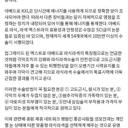
아베드로 KXL은 단시간에 에너지를 사용하게 되므로 정확한 양이 조
사되어야 한다. 따라서 다른 장비들과는 달리 자체적으로 영점을 조
정하는 장치가 내장되어 있어 이를 통해 에너지를 통제한다. 아베드
로 라식, 라섹 엑스트라의 효용성과 안정성은 수많은 SCI급의 논문
들로 입증된 바 있으며, 현재까지 세계 54개국에서 10만번 이상의 수
술이 시행되었다.
업그레이드 된 엑스트로 아베드로 라식라섹의 특장점으로는 언급한
것처럼 각막조직의 강화와 라식라섹수술의 안전성으로 고도근시환
자들에게 자주 볼 수 있는 퇴행현상을 없이 오랜기간 시력유지를 도
와주며 각막이 견고해 지므로 라식라섹 수술에서의 목표시력에 더욱
근접한 결과를 가지고 온다.
이러한 수술방법이 꼭 필요한 분은 ① 고도근시, 원시가 있는 분, ②
각막의 두께가 두껍지 않은 분, ③원추각막증의 가족력이 있는 분,
④ 아토피성 피부염이 있는 분, ⑤안내 삽입술의 부작용과 가격의 부
담이 있는 분들에게 적극적으로 권하고 있다.
이와 관련해 휴람 제휴 네트워크 병원인 좋은사람들 성모안과는 개인
별 눈 상태에 따른 맞춤형 라식라섹을 선택하게 해주는 것으로 유명