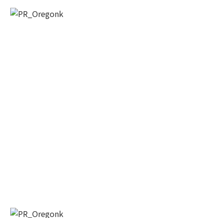
Last Name
By submitting this form, you are consenting to receive KCR Media Group
from: KCR Media Group, 23416 Hwy 99 Suite A, Edmonds, WA, 98026,
US, https://wowseattle.com. You can revoke your consent to receive
emails at any time by using the SafeUnsubscribe® link, found at the
bottom of every email.
Emails are serviced by Constant Contact.
Our
Privacy Policy.
오레곤K 뉴스레터 구독하기!