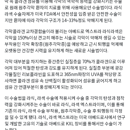
막 속 콜라겐 섬유를 이용해 각막의 역학적 능력을 강화시키는 수술
로 원래 원추각막 환자의 치료를 위해 사용해오던 수술법이다. 라식
라섹 수술자체가 미국 FDA에서 안전성을 입증 받은 안전한 수술이
지만 환자에 따라 각막의 구조가 14~33%정도 약해지게 된다.
각막콜라겐 교차결합술이라 불리는 아베드로 엑스트라 라식라섹은
각막을 150%이상 견고히 해주는 시술로 각막이 약해져 생길 수 있는
부작용인 각막 확장증(원추각막증)을 예방하고 근시 퇴행을 억제해
오랫동안 건강한 시력을 유지하게 하는 새로운 시술법이다.
각막 대부분을 차지하는 중간층인 실질층을 70%가 콜라겐으로 이루
어져 있어 적절한 탄성과 강도를 유지하게 된다. 실질층 부분에 광감
각물질인 리보플라빈을 도포하고 365nm파장의 UVA를 적당량 조
사하면 콜라겐 섬유 속 단백질이 활성화되어 섬유를 굵어지게 하고
섬유 간 연결부분이 풍성해지게 되는 것이다.
이 수술법을 라식, 라섹 수술에 적용시켜 수술 중 각막의 탄성과 점착
력을 강화시켜주는 수술이 바로 라식, 라섹 엑스트라이며, 이를 통해
기존의 라식, 라섹 수술 부작용, 원추각막증, 수술 후 퇴행등의 걱정
을 덜 수 있게 됐다. 라식, 라섹 엑스트라는 미국 아베드로사에서 연구
및 개발한 고유의 기술로 아베드로 KXL 장비를 통해서만 수술이 가
능하다.