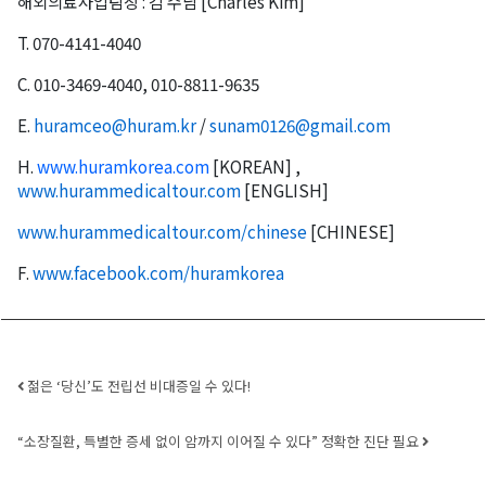
해외의료사업팀장
:
김 수남
[Charles Kim]
T. 070-4141-4040
C. 010-3469-4040, 010-8811-9635
E.
huramceo@huram.kr
/
sunam0126
@gmail.com
H.
www.huramkorea.com
[KOREAN] ,
오레곤K 뉴스레터 구독
www.hurammedicaltour.com
[ENGLISH]
매주 오레곤K 뉴스레터를 통해 다양한 로컬소식과 
www.hurammedicaltour.com/
chinese
[CHINESE]
오레곤 한인 사회 정보를 받아보실수 있습니다.
F.
www.facebook.com/huramkorea
Email
Post navigation
젊은 ‘당신’도 전립선 비대증일 수 있다!
First Name
“소장질환, 특별한 증세 없이 암까지 이어질 수 있다” 정확한 진단 필요