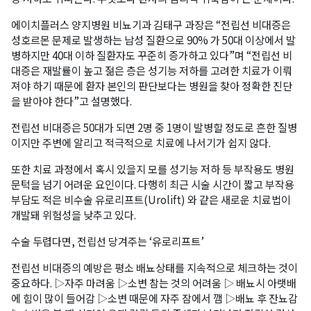
에이치플러스 양지병원 비뇨기과 김태구 과장은 “전립선 비대증은
성호르몬 문제로 발생하는 남성 질환으로 90% 가 50대 이상에서 발
병하지만 40대 이하 질환자도 꾸준히 증가하고 있다”며 “전립선 비
대증은 재발률이 높고 젊은 층은 성기능 저하를 고려한 치료가 이뤄
져야 하기 때문에 환자 본인의 판단보다는 병원을 찾아 정확한 진단
을 받아야 한다”고 설명했다.
전립선 비대증은 50대가 되면 2명 중 1명이 발병할 정도로 흔한 질병
이지만 주변에 알리고 적극적으로 치료에 나서기가 쉽지 않다.
또한 치료 과정에서 혹시 있을지 모를 성기능 저하 등 부작용도 병원
문턱을 넘기 어려운 요인이다. 다행히 최근 시술 시간이 짧고 부작용
부담도 적은 비수술 유로리프트(Urolift) 와 같은 새로운 치료법이
개발돼 위험성을 낮추고 있다.
수술 두렵다면, 전립선 당겨주는 ‘유로리프트’
전립선 비대증의 예방은 평소 배뇨상태를 지속적으로 체크하는 것이
중요하다. ▷자주 마려움 ▷소변 참는 것의 어려움 ▷ 배뇨시 아랫배
에 힘이 많이 들어감 ▷소변 때문에 자주 잠에서 깸 ▷배뇨 후 잔뇨감