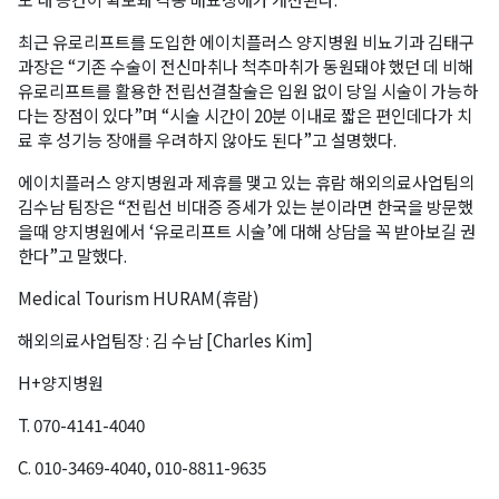
최근 유로리프트를 도입한 에이치플러스 양지병원 비뇨기과 김태구
과장은 “기존 수술이 전신마취나 척추마취가 동원돼야 했던 데 비해
유로리프트를 활용한 전립선결찰술은 입원 없이 당일 시술이 가능하
다는 장점이 있다”며 “시술 시간이 20분 이내로 짧은 편인데다가 치
료 후 성기능 장애를 우려하지 않아도 된다”고 설명했다.
에이치플러스 양지병원과 제휴를 맺고 있는 휴람 해외의료사업팀의
김수남 팀장은 “전립선 비대증 증세가 있는 분이라면 한국을 방문했
을때 양지병원에서 ‘유로리프트 시술’에 대해 상담을 꼭 받아보길 권
한다”고 말했다.
Medical Tourism HURAM(
휴람
)
해외의료사업팀장
:
김 수남
[Charles Kim]
H+
양지병원
T. 070-4141-4040
C. 010-3469-4040, 010-8811-9635