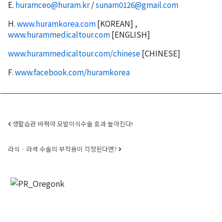
E.
huramceo@huram.kr
/
sunam0126
@gmail.com
H.
www.huramkorea.com
[KOREAN] ,
www.hurammedicaltour.com
[ENGLISH]
오레곤K 뉴스레터 구독
www.hurammedicaltour.com/
chinese
[CHINESE]
F.
www.facebook.com/huramkorea
매주 오레곤K 뉴스레터를 통해 다양한 로컬소식과 
오레곤 한인 사회 정보를 받아보실수 있습니다.
Email
Post navigation
생활습관 바꿔야 모발이식수술 효과 높아진다!
라식 · 라섹 수술의 부작용이 걱정된다면?
First Name
Last Name