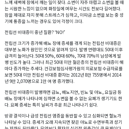
느껴 새벽에 잠에서 깨는 일이 잦다. 소변이 자주 마렵고 소변을 볼 때
는 시원한 느낌이 없으며 화장실에 머무는 시간도 전보다 길어졌다.
잠을 제대로 자지 못해 스트레스가 심하고, 이따금 소변을 보는 중 성
기에 통증을 느끼는 경우도 있어 걱정이 크다.
전립선 비대증이 중년 질환? ‘NO!’
전립선 크기가 증가해 배뇨 장애 증세를 겪게 되는 전립선 비대증은
대부분 노화가 원인인 것으로 알려져 있다. 발병 연령대도 50대 이후
급격히 늘어난다. 50대 50%, 60대 60%, 70대 70%의 남성에게 발
병 빈도가 높다. 그러나 최근 50대 미만 젊은층의 전립선 비대증이 해
마다 증가하는 추세다. 건강보험심사평가원의 의료보험 수급자료를
보면 50대 미만 전립선 비대증 환자는 2012년 8만 755명에서 2014
년 9만 2,070명으로 1만 여 명 증가했다.
전립선 비대증이 발병하면 급뇨, 배뇨지연, 빈뇨 및 야뇨, 요실금 등
배뇨 장애가 나타나며 심하면 소변을 볼 수 없는 요폐가 생기기도 한
다. 요폐 증세는 특히 날씨가 추운 최근 나타나기 쉽다.
방광 결석이나 급성 전립선 염증을 동반할 수 있고 심화되면 혈뇨가
나타날 수 있다. 증세가 오래 지속되면 잦은 야뇨로 수면부족과 성기
능 저하도 뒤따른다. 무엇보다 환자의 심리적 위축감이 큰 문제이다.