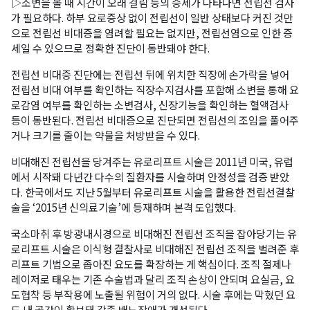
▷소변을 볼 때 시간이 오래 걸림 등의 증세가 나타나면 전립선 검사
가 필요하다. 하부 요로증상 없이 전립선이 일반 상태보다 커진 것만
으로 전립선 비대증을 염려할 필요는 없지만, 전립선염으로 인한 증
세일 수 있으므로 정확한 진단이 동반돼야 한다.
전립선 비대증 진단에는 전립선 뒤에 위치한 직장에 손가락을 넣어
전립선 비대 여부를 확인하는 직장수지검사를 포함해 소변을 통해 요
로감염 여부를 확인하는 소변검사, 신장기능을 확인하는 혈액검사
등이 동반된다. 전립선 비대증으로 진단되면 전립선의 조임을 풀어주
거나 크기를 줄이는 약물을 처방받을 수 있다.
비대해진 전립선을 당겨주는 유로리프트 시술은 2011년 미국, 유럽
에서 시작돼 다년간 다수의 질환자를 시술하며 안정성을 검증 받았
다. 한국에서도 지난 5월부터 유로리프트 시술을 활용한 전립선결찰
술을 ‘2015년 신의료기술’에 등재하며 본격 도입했다.
국소마취 후 방광내시경으로 비대해진 전립선 조직을 잡아당기는 유
로리프트 시술은 이식형 결찰사로 비대해진 전립선 조직을 벌려준 후
리프트 기법으로 좁아진 요도를 확장하는 게 핵심이다. 조직 절제나
레이저로 태우는 기존 수술법과 달리 조직 손상이 안되며 요실금, 요
도협착 등 부작용에 노출될 위험이 거의 없다. 시술 후에는 막혔던 요
도 내 공간이 확보돼 각종 배뇨장애가 개선된다.