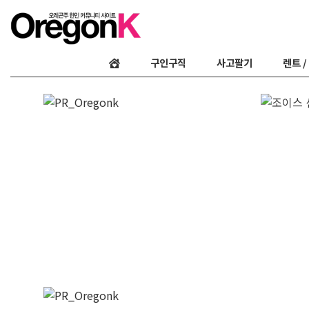
구인구직
사고팔기
렌트 /