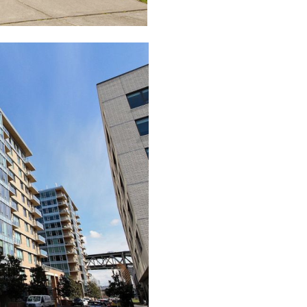
 Hwy 99
s at any time
t Contact.