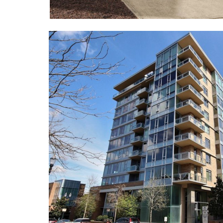
ame
g this form, you are consenting to receive KCR Media Group from: KCR Media Group, 23416
onds, WA, 98026, US, https://wowseattle.com. You can revoke your consent to receive email
 SafeUnsubscribe® link, found at the bottom of every email.
Emails are serviced by Constan
Policy.
오레곤K 뉴스레터 구독하기!