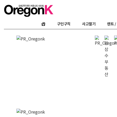
구인구직
사고팔기
렌트 /