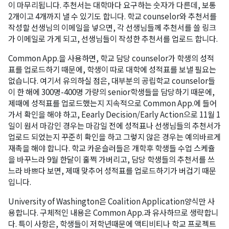
이 마무리됩니다. 추천서는 대학마다 요구하는 숫자가 다른데, 보통
2개이고 4개까지 낼 수 있기도 합니다. 학교 counselor와 추천서를
작성할 선생님의 이메일을 넣으면, 각 선생님들께 추천서를 쓸 링크
가 이메일로 가게 되고, 선생님들이 작성한 추천서를 업로드 합니다.
Common App.을 사용하면, 학교 담당 counselor가 학생의 성적
표를 업로드하기 때문에, 학생이 따로 대학에 성적표를 보낼 필요는
없습니다. 여기서 유의하실 점은, 대부분의 공립학교 counselor들
이 한 해에 300명-400명 가량의 senior학생들을 담당하기 때문에,
제때에 성적표를 업로드했는지 지속적으로 Common App.에 들어
가서 확인을 해야 하고, Eearly Decision/Early Action으로 11월 1
일이 원서 마감인 경우는 마감일 전에 성적표나 선생님들의 추천서가
업로드 되었는지 꾸준히 확인을 하고 그렇지 않은 경우는 예의바르게
재촉을 해야 합니다. 학교 카운슬러들은 개학후 학생들 수업 스케쥴
을 바꾸느라 9월 한달이 훌쩍 가버리고, 담당 학생들의 추천서를 쓰
느라 바쁘다 보면, 제때 맞추어 성적표를 업로드하기가 버겁기 때문
입니다.
University of Washington은 Coalition Application양식만 사
용합니다. 구체적인 내용은 Common App.과 유사하므로 생략합니
다. 특이 사항은, 학생들이 저학년때문에 액티비티나 학교 프로젝트