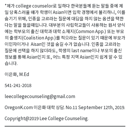
*제가 college counselor로 일하다 한국분들께 듣는 말들 중에 제
First Name
일 당혹스러울 떄가 학생이 Asian이면 입학 경쟁에서 불리하니, 이를
숨기기 위해, 인종을 고르라는 질문에 대답을 하지 않는 옵션을 택한
다는 말을 들을때입니다. 대부분의 사립학교들이 사용하는 원서 양식
에는 학부모의 출신 대학과 대학 소재지(Common App.) 또는 부모
Last Name
의 출생지(Coalistion App.)를 적으라는 질문이 있기 때문에 부모가
이민자이거나 Aisan인 것을 숨길 수가 없습니다. 인종을 고르라는
질문에 선택을 하지 않더라도, 학생의 last name이나 부모의 출신
정보를 통해 Asian인지 또, 어느 특정 지역 Asian인지 쉽게 알 수 있
습니다.
By submitting this form, you are consenting to receive KCR Media Group
from: KCR Media Group, 23416 Hwy 99 Suite A, Edmonds, WA, 98026,
이은화, M.Ed
US, https://wowseattle.com. You can revoke your consent to receive
emails at any time by using the SafeUnsubscribe® link, found at the
bottom of every email.
Emails are serviced by Constant Contact.
Our
541-241-2018
Privacy Policy.
leecollegecounseling@gmail.com
오레곤K 뉴스레터 구독하기!
OregonK.com 이은화 대학 상담. No.11 September 12th, 2019.
Copyright@2019 Lee College Counseling.