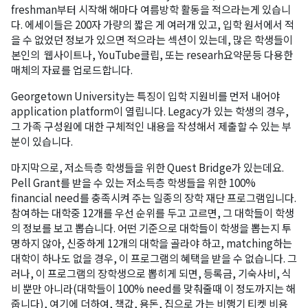
freshman부터 시작해 해마다 여름방학 활동을 적으라는게 있습니
다. 에세이들은 200자 가량의 짧은 게 여러개 있고, 입학 원서에서 적
을 수 없었던 정보가 있으면 적으라는 섹션이 있는데, 많은 학생들이
본인의 웹사이트나, YouTube클립, 또는 researh요약문등 다용한
매체의 자료를 업로드합니다.
Georgetown University는 특징이 입학 지원비를 먼저 내어야
application platform이 열립니다. Legacy가 있는 학생의 경우,
그 가족 구성원에 대한 구체적인 내용을 작성해서 제출할 수 있는 부
분이 있습니다.
마지막으로, 저소득층 학생들을 위한 Quest Bridge가 있는데요.
Pell Grant를 받을 수 있는 저소득층 학생들을 위한 100%
financial need를 충족시켜 주는 일종의 장학 재단 프로그램입니다.
참여하는 대학중 12개를 우선 순위를 두고 고르면, 그 대학들이 학생
의 정보를 보고 뽑습니다. 어떤 기준으로 대학들이 학생을 뽑는지 투
명하지 않아, 신중하게 12개의 대학을 골라야 하고, matching하는
대학이 하나도 없을 경우, 이 프로그램의 혜택을 받을 수 없습니다. 그
러나, 이 프로그램의 장학생으로 뽑히게 되면, 등록금, 기숙사비, 식
비 뿐만 아니라(대학들이 100% need를 맞춰줄때 이 정도까지는 해
줍니다), 여기에 더하여, 책값, 용돈, 집으로 가는 비행기 티켓 비용