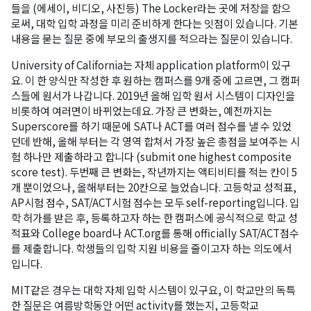
들을 (에세이, 비디오, 사진등) The Locker라는 곳에 저장을 함으
로써, 대학 입학 과정을 미리 준비하게 한다는 잇점이 있습니다. 기본
내용을 묻는 질문 중에 부모의 출생지를 적으라는 질문이 있습니다.
University of California는 자체 application platform이 있구
요. 이 한 양식만 작성한 후 원하는 캠퍼스를 9개 중에 고르면, 그 캠퍼
스들에 원서가 나갑니다. 2019년 올해 입학 원서 시스템이 디자인을
비롯하여 여러면이 바뀌었는데요. 가장 큰 변화는, 예전까지는
Superscore를 하기 때문에 SAT나 ACT를 여러 점수를 낼 수 있었
던데 반해, 올해 부터는 각 영역 합쳐서 가장 높은 총점을 보여주는 시
험 하나만 제출하라고 합니다 (submit one highest composite
score test). 두번째 큰 변화는, 작년까지는 액티비티를 적는 칸이 5
개 뿐이었으나, 올해부터는 20칸으로 늘었습니다. 고등학교 성적표,
AP시험 점수, SAT/ACT시험 점수는 모두 self-reporting입니다. 입
학 허가를 받은 후, 등록하고자 하는 한 캠퍼스에 공식적으로 학교 성
적표와 College board나 ACT.org를 통해 officially SAT/ACT점수
를 제출합니다. 학생들의 입학 지원 비용을 줄이고자 하는 의도에서
입니다.
MIT같은 경우는 대학 자체 입학 시스템이 있구요, 이 학교만의 독특
한 질문은 여름방학동안 어떤 activity를 했는지, 고등학교