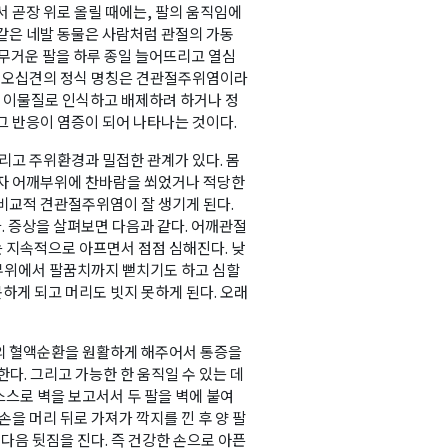
서 곧장 위로 올릴 때에는, 팔의 움직임에
같은 네발 동물은 사람처럼 관절의 가동
 무거운 팔을 하루 종일 늘어뜨리고 열심
다. 오십견의 정식 명칭은 견관절주위염이라
을 이물질로 인식하고 배제하려 하거나 정
그 반응이 염증이 되어 나타나는 것이다.
리고 주위환경과 밀접한 관계가 있다. 몸
 자 어깨부위에 찬바람을 쐬었거나 적당한
비교적 견관절주위염이 잘 생기게 된다.
. 증상을 살펴보면 다음과 같다. 어깨관절
 지속적으로 아프면서 점점 심해진다. 낮
목 부위에서 팔꿈치까지 뻗치기도 하고 심할
하게 되고 머리도 빗지 못하게 된다. 오래
의 혈액순환을 원활하게 해주어서 통증을
한다. 그리고 가능한 한 움직일 수 있는 데
스로 벽을 보고서서 두 팔을 벽에 붙여
손을 머리 뒤로 가져가 깍지를 낀 후 양 팔
 다음 뒷짐을 진다. 즉 건강한 손으로 아픈