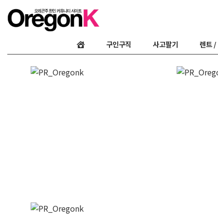
구인구직
사고팔기
렌트 /