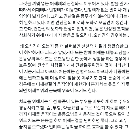
그것을 끼워 넣는 어깨뼈의 관절와로 이루어져 있다. 팔을 옆에
따라서 어깨뼈나 빗장뼈가 이동한다. 빗장뼈가 없는 말이나 개 
영역이 넓지 않다. 그리고 견관절은 몸무게의 8분의1이나 되는
히 일하고 있다. 이런 견관절의 피로와 노화로 오십견이 생긴
고 한다. 견관절의 노화와 변성이 진행되면, 몸은 변성된 조직
상화하기 위해 여러 가지 반응을 일으킨다. 오십견의 경우에는 
왜 오십견이 오는지 좀 더 살펴보면 선천적 체질과 생활습관 그
이 허약하거나 피로가 쌓였거나 또는 밤에 어깨를 내놓고 잠을
운동량의 부족 또는 오랫동안 습한 곳에서 생활을 하는 경우에 
보통 50세 전후의 사람들에게서 견관절주위염이 많이 나타난다
이 시큰거리고 아프다. 처음에는 간헐적으로 아프다가 나중에는
에는 덜하고 밤에 더 심하여 잠을 못 이루기도 한다. 통증이 
경우에는 어깨관절의 움직임이 제한되어 혼자서는 옷을 입지 못
되면 어깨부위의 근육에 위축이 오기도 한다.
치료를 위해서는 우선 통증이 있는 부위를 따뜻하게 하여 주위
경감시키고 침, 뜸, 부항, 약물요법 등으로 꾸준히 치료를 해야 
까지 어깨를 움직이는 운동요법을 사용하는 것이 좋으며 환자 스
위로 쳐드는 운동을 하여 어깨관절을 단련하면 좋다. 그리고 두 
꿈치를 오므렸다 벌려주는 동작을 하여도 효과를 볼 수 있다. 그