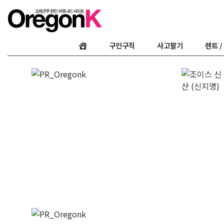
구인구직
사고팔기
렌트 /