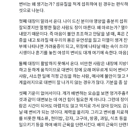
변비는 왜 생기는가? 섬유질을 적게 섭취하여 된 경우는 편식
셋으로 나눈다.
첫째 대장이 말라서 온다. 나이 드신 분이야 영양을 충분히 섭
잘되겠지만 멀쩡한 젊은 사람도 장이 마른다. 왜 마르는가? 열이
내었기 때문이다. 즉 마음이 불안 초조하고 안달을 낼 때, 혹은 
증을 내고 토라질 때 우리의 몸은 유연성을 잃고 미열이 생겨 진
부에 나타나면 가려움증이 되고, 위장에 나타날 때는 속이 쓰리
시생이나 혼기를 놓친 여성의 변비도 대개 여기에 속한다. 마음
둘째 대장이 활발하지 못해서 온다. 비만한 사람은 내장에 지
하고 둔하게 움직이므로 대변이 장에 오래 머무르게 되어 변비
사람, 사소한 일에 걱정 근심을 하는 사람, 매사에 불만이 많
게을러지므로 대변이 잘 나가지 않는 경우가 많다. 기분을 좀 살
셋째 기운이 없어서이다. 개가 배변하는 모습을 보면 엉거주춤
것과 같이 대변보는 데 여간 힘이 필요한 게 아니다. 그런데 장
람은 시간이 되어도 마렵지도 않고 억지로 가서 앉아 있어도 감
날 때 변비가 되는 것이다. 체력을 올리자. 그리고 변비를 치
를 비롯한 채소류, 현미밥, 감자, 고구마, 땅콩, 과일, 식초 
일으키기 등을 하여 배의 근육을 단련시킨다. 배의 근육이 단련