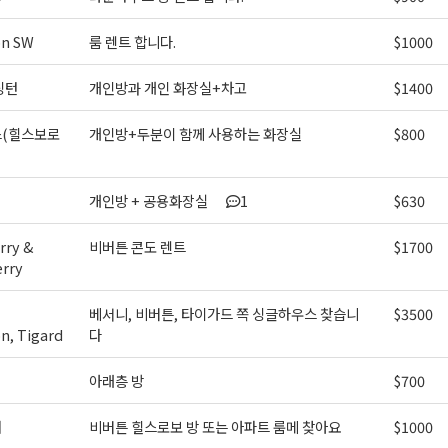
on SW
룸 렌트 합니다.
$1000
싱턴
개인방과 개인 화장실+차고
$1400
(힐스보로
개인방+두분이 함께 사용하는 화장실
$800
개인방 + 공용화장실
1
$630
ry &
비버튼 콘도 렌트
$1700
erry
베서니, 비버튼, 타이가드 쪽 싱글하우스 찾습니
$3500
n, Tigard
다
아래층 방
$700
처
비버튼 힐스로보 방 또는 아파트 룸메 찾아요
$1000