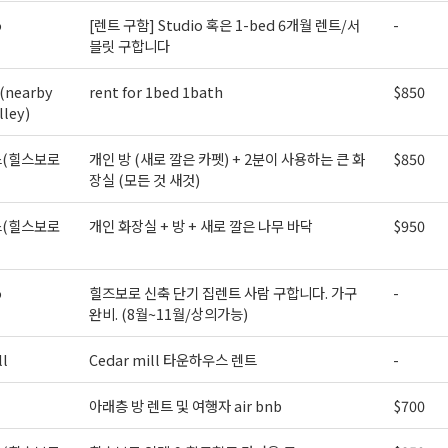
o
[렌트 구함] Studio 혹은 1-bed 6개월 렌트/서
-
블릿 구합니다
(nearby
rent for 1bed 1bath
$850
lley)
(힐스보로
개인 방 (새로 깔은 카펫) + 2분이 사용하는 큰 화
$850
장실 (모든 것 새것)
(힐스보로
개인 화장실 + 방 + 새로 깔은 나무 바닥
$950
o
힐즈보로 신축 단기 집렌트 사람 구합니다. 가구
-
완비. (8월~11월/상의가능)
ll
Cedar mill 타운하우스 렌트
-
아래층 방 렌트 및 여행자 air bnb
$700