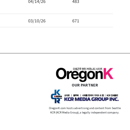
04/14/26
483
03/10/26
671
OUR PARTNER
OregonK.com hosts advertising and content from Seattle
KCR (KCR Media Group), a legally independent company.