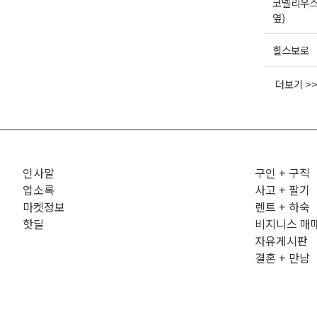
코넬리우스
옆)
힐스보로
더보기 >
인사말
구인 + 구직
업소록
사고 + 팔기
마켓정보
렌트 + 하숙
핫딜
비지니스 매
자유게시판
결혼 + 만남