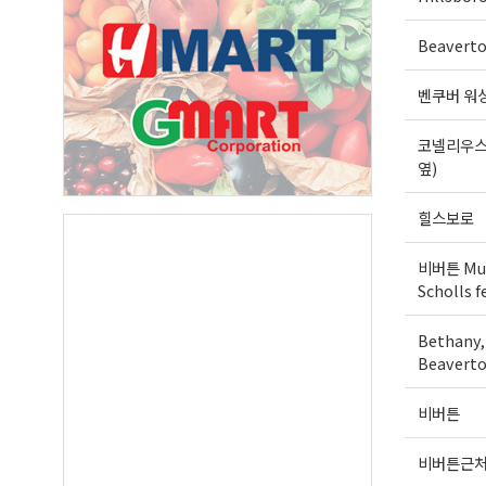
Beavert
벤쿠버 워
코넬리우스
옆)
힐스보로
비버튼 Mur
Scholls f
Bethany,
Beaverto
비버튼
비버튼근