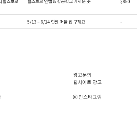
(힐스보로
힐스보로 인텔 & 항공학교 가까운 곳
$850
5/13 – 6/14 한달 머물 집 구해요
-
>
광고문의
웹사이트 광고
매
인스타그램