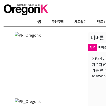
구인구직
사고팔기
렌트 /
비버튼 
지역
비버튼 M
2 Bed 
치 * 차
가능 편
rosayo