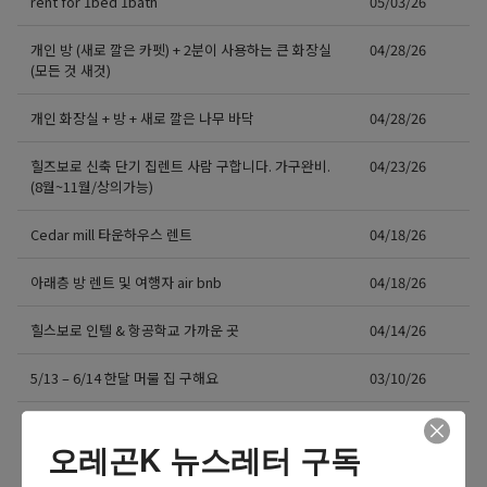
rent for 1bed 1bath
05/03/26
개인 방 (새로 깔은 카펫) + 2분이 사용하는 큰 화장실
04/28/26
(모든 것 새것)
개인 화장실 + 방 + 새로 깔은 나무 바닥
04/28/26
힐즈보로 신축 단기 집렌트 사람 구합니다. 가구완비.
04/23/26
(8월~11월/상의가능)
Cedar mill 타운하우스 렌트
04/18/26
아래층 방 렌트 및 여행자 air bnb
04/18/26
힐스보로 인텔 & 항공학교 가까운 곳
04/14/26
5/13 – 6/14 한달 머물 집 구해요
03/10/26
더보기 >>
오레곤K 뉴스레터 구독