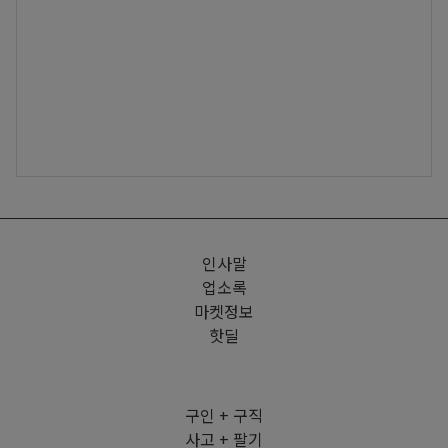
인사말
업소록
마켓정보
핫딜
구인 + 구직
사고 + 팔기