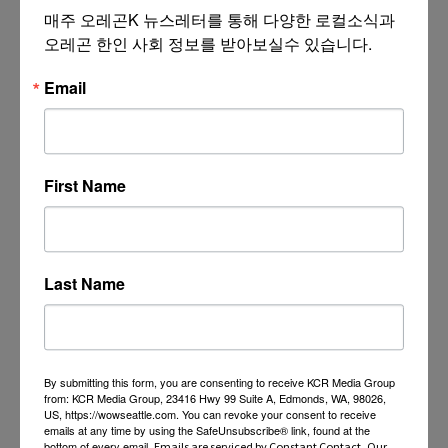
매주 오레곤K 뉴스레터를 통해 다양한 로컬소식과 
오레곤 한인 사회 정보를 받아보실수 있습니다.
Email
First Name
Last Name
By submitting this form, you are consenting to receive KCR Media Group
from: KCR Media Group, 23416 Hwy 99 Suite A, Edmonds, WA, 98026,
US, https://wowseattle.com. You can revoke your consent to receive
emails at any time by using the SafeUnsubscribe® link, found at the
bottom of every email.
Emails are serviced by Constant Contact.
Our