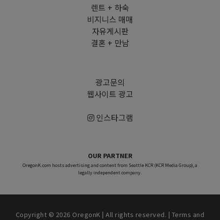
렌트 + 하숙
비지니스 매매
자유게시판
결혼 + 만남
광고문의
웹사이트 광고
인스타그램
OUR PARTNER
OregonK.com hosts advertising and content from Seattle KCR (KCR Media Group), a
legally independent company.
Copyright © 2026 OregonK | All rights reserved. |
Terms and