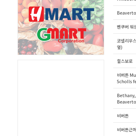
Beavert
Last N
벤쿠버 워
코넬리우스
By submittin
옆)
Suite A, Edm
by using the
Our Privacy 
힐스보로
비버튼 Mur
Scholls f
Bethany,
Beaverto
비버튼
비버튼근