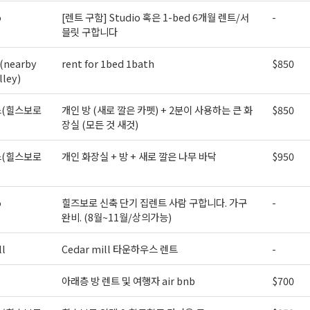
o
[렌트 구함] Studio 혹은 1-bed 6개월 렌트/서
-
블릿 구합니다
(nearby
rent for 1bed 1bath
$850
lley)
(힐스보로
개인 방 (새로 깔은 카펫) + 2분이 사용하는 큰 화
$850
장실 (모든 것 새것)
(힐스보로
개인 화장실 + 방 + 새로 깔은 나무 바닥
$950
o
힐즈보로 신축 단기 집렌트 사람 구합니다. 가구
-
완비. (8월~11월/상의가능)
ll
Cedar mill 타운하우스 렌트
-
아래층 방 렌트 및 여행자 air bnb
$700