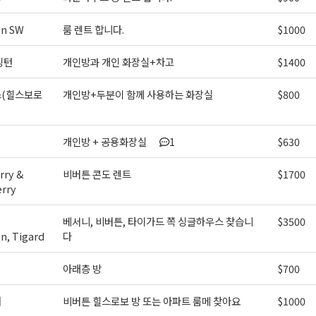
on SW
룸 렌트 합니다.
$1000
ame
싱턴
개인방과 개인 화장실+차고
$1400
(힐스보로
개인방+두분이 함께 사용하는 화장실
$800
g this form, you are consenting to receive KCR Media Group from: KCR Media Group, 23416
onds, WA, 98026, US, https://wowseattle.com. You can revoke your consent to receive email
 SafeUnsubscribe® link, found at the bottom of every email.
Emails are serviced by Constan
Policy.
개인방 + 공용화장실
1
$630
ry &
비버튼 콘도 렌트
$1700
오레곤K 뉴스레터 구독하기!
erry
베서니, 비버튼, 타이가드 쪽 싱글하우스 찾습니
$3500
n, Tigard
다
아래층 방
$700
처
비버튼 힐스로보 방 또는 아파트 룸메 찾아요
$1000