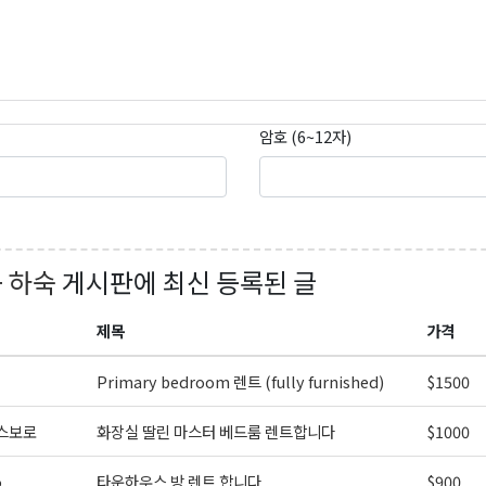
암호 (6~12자)
곤K 뉴스레터 구독
레곤K 뉴스레터를 통해 다양한 로컬소식과 오레곤 한인 사회 정
+ 하숙
게시판에 최신 등록된 글
있습니다.
제목
가격
Primary bedroom 렌트 (fully furnished)
$1500
ame
스보로
화장실 딸린 마스터 베드룸 렌트합니다
$1000
o
타운하우스 방 렌트 합니다.
$900