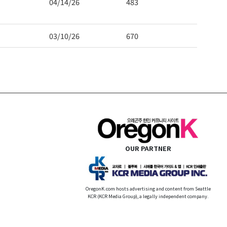
04/14/26
483
03/10/26
670
OUR PARTNER
OregonK.com hosts advertising and content from Seattle
KCR (KCR Media Group), a legally independent company.