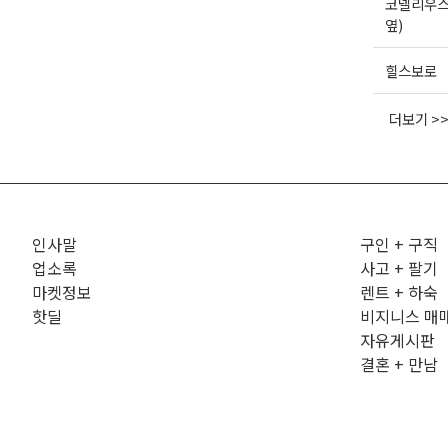
코넬리우스
옆)
힐스보로
더보기 >
인사말
구인 + 구직
업소록
사고 + 팔기
마켓정보
렌트 + 하숙
핫딜
비지니스 매
자유게시판
결혼 + 만남