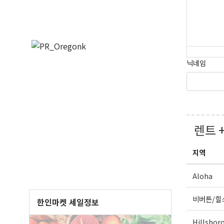
닉네임
오레
매주 오
렌트 
보실수 
Email
지역
Aloha
First N
비버튼/힐
한인마켓 세일정보
Hillsbor