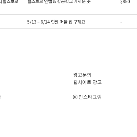
(힐스보로
힐스보로 인텔 & 항공학교 가까운 곳
$850
5/13 – 6/14 한달 머물 집 구해요
-
>
광고문의
웹사이트 광고
매
인스타그램