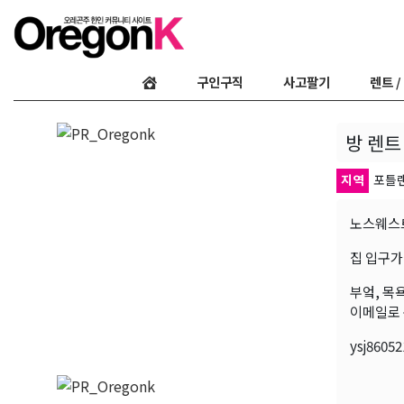
구인구직
사고팔기
렌트 /
방 렌트
지역
포틀랜
노스웨스
집 입구가
부엌, 목
이메일로 
ysj8605