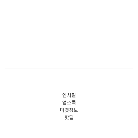
인사말
업소록
마켓정보
핫딜