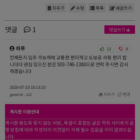
지우기
수정
목록
새글쓰기
댓글
1
댓글쓰기
하루
12
0
언제든지 입주 가능하며 교통편 편리하고 도보로 샤핑 편리 합
니다다 관심 있으신 분은 503-746-1380으로 연락 주시면 감사
하겠습니다
2020-07-23 10:13:23
지우기
변경
guest id - 112
게시판 이용안내
게시판 용도와 맞지 않는 비방, 욕설이 포함된 글은 저희 사이트의 운
영 방침에 따라 작성자의 의견없이 삭제 될수 있음을 미리 알려드립
니다.