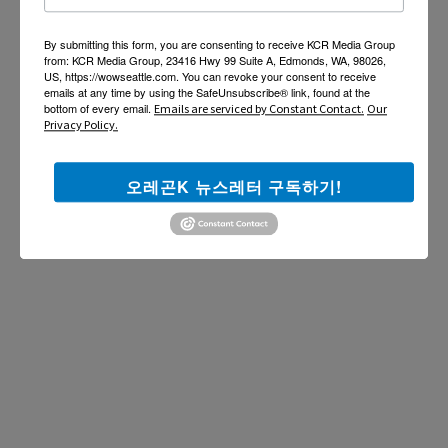
By submitting this form, you are consenting to receive KCR Media Group
from: KCR Media Group, 23416 Hwy 99 Suite A, Edmonds, WA, 98026,
US, https://wowseattle.com. You can revoke your consent to receive
emails at any time by using the SafeUnsubscribe® link, found at the
bottom of every email.
Emails are serviced by Constant Contact.
Our
Privacy Policy.
오레곤K 뉴스레터 구독하기!