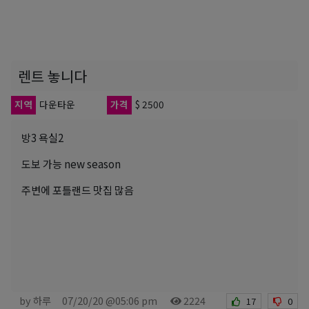
렌트 놓니다
지역
다운타운
가격
$ 2500
방3 욕실2
도보 가능 new season
주변에 포틀랜드 맛집 많음
by 하루
07/20/20 @05:06 pm
2224
17
0