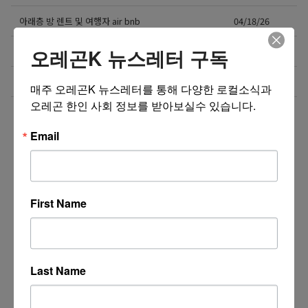
아래층 방 렌트 및 여행자 air bnb
04/18/26
오레곤K 뉴스레터 구독
힐스보로 인텔 & 항공학교 가까운 곳
04/14/26
5/13 – 6/14 한달 머물 집 구해요
03/10/26
매주 오레곤K 뉴스레터를 통해 다양한 로컬소식과 
오레곤 한인 사회 정보를 받아보실수 있습니다.
더보기 >>
Email
First Name
Last Name