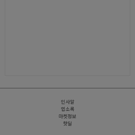
인사말
업소록
마켓정보
핫딜