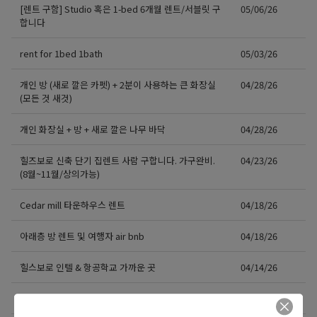
[렌트 구함] Studio 혹은 1-bed 6개월 렌트/서블릿 구
05/06/26
합니다
rent for 1bed 1bath
05/03/26
개인 방 (새로 깔은 카펫) + 2분이 사용하는 큰 화장실
04/28/26
(모든 것 새것)
개인 화장실 + 방 + 새로 깔은 나무 바닥
04/28/26
힐즈보로 신축 단기 집렌트 사람 구합니다. 가구완비.
04/23/26
(8월~11월/상의가능)
Cedar mill 타운하우스 렌트
04/18/26
아래층 방 렌트 및 여행자 air bnb
04/18/26
힐스보로 인텔 & 항공학교 가까운 곳
04/14/26
5/13 – 6/14 한달 머물 집 구해요
03/10/26