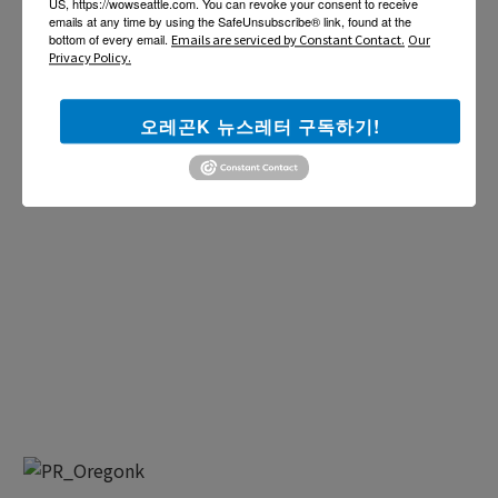
US, https://wowseattle.com. You can revoke your consent to receive
emails at any time by using the SafeUnsubscribe® link, found at the
bottom of every email.
Emails are serviced by Constant Contact.
Our
Privacy Policy.
오레곤K 뉴스레터 구독하기!