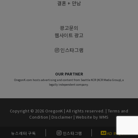
결혼 + 만남
광고문의
웹사이트 광고
인스타그램
OUR PARTNER
OregonK.com hosts advertising and content from Seattle KCR (KCR Media Group), a
legally independent company.
Copyright © 2026 OregonK | All rights reserved. |
Terms and
Condition
|
Disclaimer
| Website by
WMS
뉴스레터 구독
인스타그램
AD INQUIRY