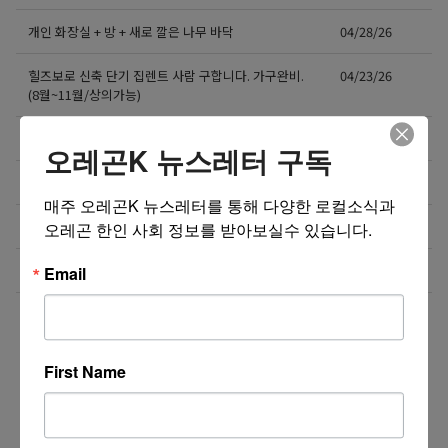
개인 화장실 + 방 + 새로 깔은 나무 바닥
04/28/26
힐즈보로 신축 단기 집렌트 사람 구합니다. 가구완비.
04/23/26
(8월~11월/상의가능)
Cedar mill 타운하우스 렌트
04/18/26
오레곤K 뉴스레터 구독
아래층 방 렌트 및 여행자 air bnb
04/18/26
매주 오레곤K 뉴스레터를 통해 다양한 로컬소식과 
힐스보로 인텔 & 항공학교 가까운 곳
04/14/26
오레곤 한인 사회 정보를 받아보실수 있습니다.
5/13 – 6/14 한달 머물 집 구해요
03/10/26
Email
더보기 >>
First Name