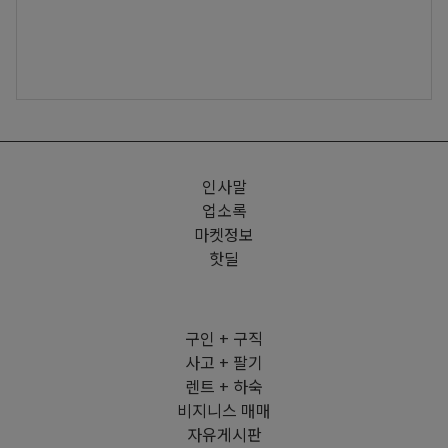
인사말
업소록
마켓정보
핫딜
구인 + 구직
사고 + 팔기
렌트 + 하숙
비지니스 매매
자유게시판