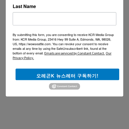
Last Name
By submitting this form, you are consenting to receive KCR Media Group
from: KCR Media Group, 23416 Hwy 99 Suite A, Edmonds, WA, 98026,
US, https://wowseattle.com. You can revoke your consent to receive
emails at any time by using the SafeUnsubscribe® link, found at the
bottom of every email.
Emails are serviced by Constant Contact.
Our
Privacy Policy.
오레곤K 뉴스레터 구독하기!