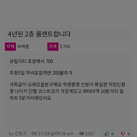
4년된 2층 룸랜트합니다
지역
비버튼
가격
$ 700
유틸리티 포함해서 700
주중5일 저녁포함하면 200불추가
가족같이 오래있을분구해요 학생환영 신분이 확실한 직장인환
영 나이키 인텔 코스트코가 가깝게있고 콰타마역 10분거리 월
마트 5분거리에있어요
by 킨포크
08/17/19 @09:16 am
2267
0
0