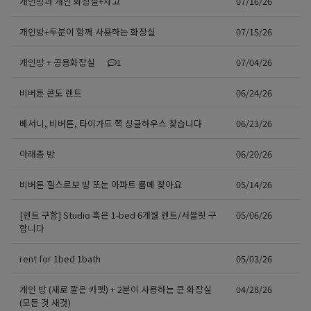
개인방과 개인 화장실+차고
07/16/26
개인방+두분이 함께 사용하는 화장실
07/15/26
개인방 + 공용화장실
1
07/04/26
비버튼 콘도 렌트
06/24/26
베서니, 비버튼, 타이가드 쪽 싱글하우스 찾습니다
06/23/26
아래층 방
06/20/26
비버튼 힐스로보 방 또는 아파트 룸메 찾아요
05/14/26
[렌트 구함] Studio 혹은 1-bed 6개월 렌트/서블릿 구
05/06/26
합니다
rent for 1bed 1bath
05/03/26
개인 방 (새로 깔은 카펫) + 2분이 사용하는 큰 화장실
04/28/26
(모든 것 새것)