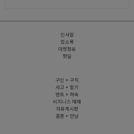
인사말
업소록
마켓정보
핫딜
구인 + 구직
사고 + 팔기
렌트 + 하숙
비지니스 매매
자유게시판
결혼 + 만남