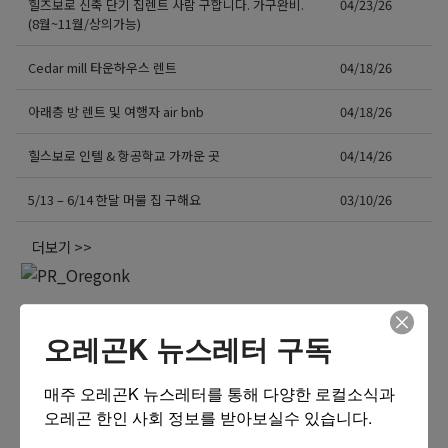
힐즈보로 신축 단기 집렌트 사람 구합니다. 가구완비.
04/23/26
(8월~11월/상의가능)
Cedar mill 타운하우스 렌트
04/18/26
아래층 방 렌트 및 여행자 air bnb
04/18/26
힐스보로 인텔 & 항공학교 가까운 곳
04/14/26
5/13 – 6/14 한달 머물 집 구해요
03/10/26
더보기 >>
오레곤K 뉴스레터 구독
매주 오레곤K 뉴스레터를 통해 다양한 로컬소식과 
오레곤 한인 사회 정보를 받아보실수 있습니다.