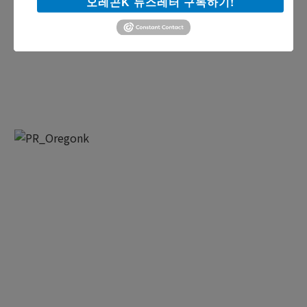
오레곤K 뉴스레터 구독하기!