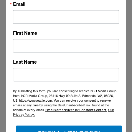
Email
First Name
Last Name
By submitting this form, you are consenting to receive KCR Media Group
from: KCR Media Group, 23416 Hwy 99 Suite A, Edmonds, WA, 98026,
US, https://wowseattle.com. You can revoke your consent to receive
emails at any time by using the SafeUnsubscribe® link, found at the
bottom of every email.
Emails are serviced by Constant Contact.
Our
Privacy Policy.